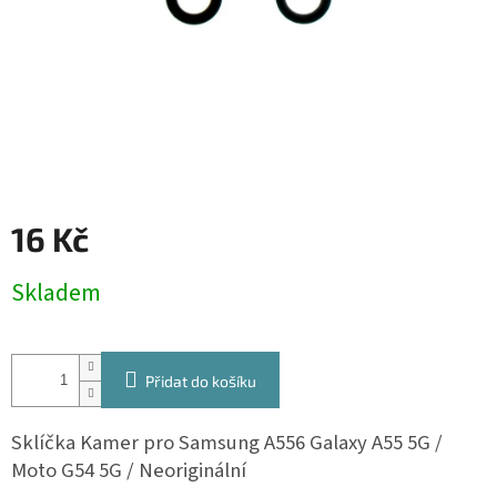
16 Kč
Měrná
Skladem
cena:
Přidat do košíku
Sklíčka Kamer
pro Samsung A556 Galaxy A55 5G /
Moto G54 5G / Neoriginální