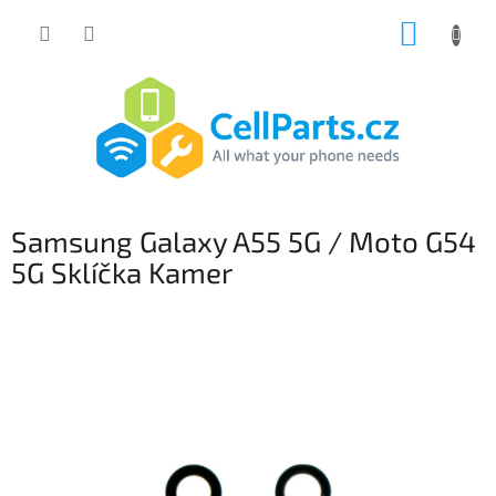
Přejít
NÁKUP
na
obsah
KOŠÍK
Samsung Galaxy A55 5G / Moto G54
5G Sklíčka Kamer