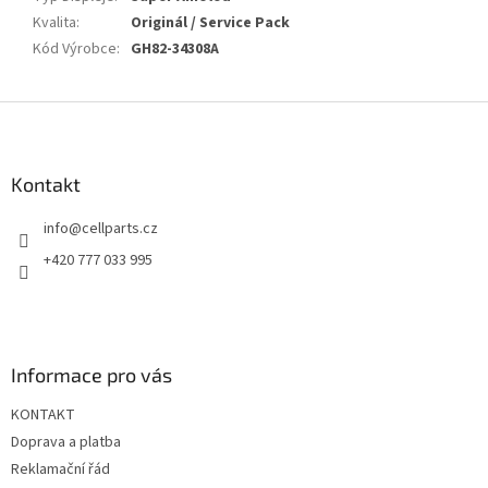
Kvalita
:
Originál / Service Pack
Kód Výrobce
:
GH82-34308A
Z
á
p
a
Kontakt
t
info
@
cellparts.cz
í
+420 777 033 995
Informace pro vás
KONTAKT
Doprava a platba
Reklamační řád