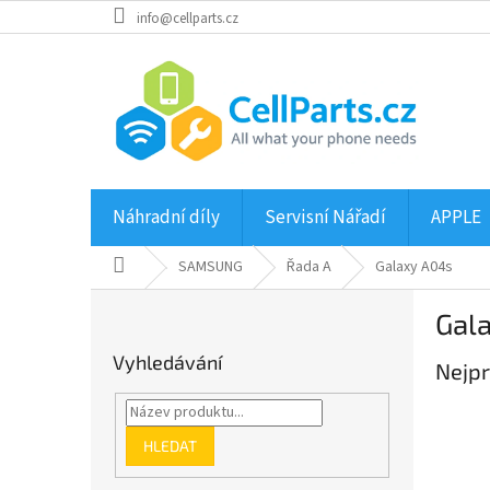
Přejít
info@cellparts.cz
na
obsah
Náhradní díly
Servisní Nářadí
APPLE
Domů
SAMSUNG
Řada A
Galaxy A04s
P
Gal
o
s
Vyhledávání
Nejpr
t
r
a
n
HLEDAT
n