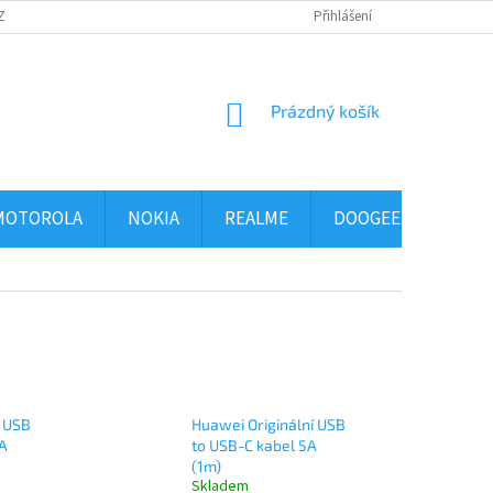
ZBOŽÍ
OBCHODNÍ PODMÍNKY
PODMÍNKY OCHRANY OSOBNÍCH ÚDAJ
Přihlášení
NÁKUPNÍ
Prázdný košík
KOŠÍK
MOTOROLA
NOKIA
REALME
DOOGEE
ALCA
í USB
Huawei Originální USB
6A
to USB-C kabel 5A
(1m)
Skladem