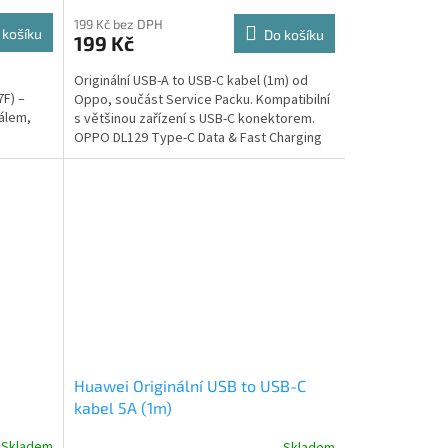
199 Kč bez DPH
 košíku
Do košíku
199 Kč
Originální USB-A to USB-C kabel (1m) od
F) –
Oppo, součást Service Packu. Kompatibilní
nálem,
s většinou zařízení s USB-C konektorem.
OPPO DL129 Type-C Data & Fast Charging
Cable je...
Huawei Originální USB to USB-C
kabel 5A (1m)
Skladem