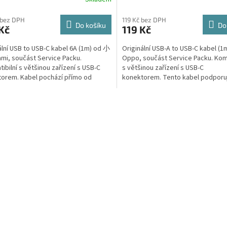
 bez DPH
119 Kč bez DPH
Do košíku
Do
Kč
119 Kč
ální USB to USB-C kabel 6A (1m) od 小
Originální USB-A to USB-C kabel (1
mi, součást Service Packu.
Oppo, součást Service Packu. Komp
ibilní s většinou zařízení s USB-C
s většinou zařízení s USB-C
orem. Kabel pochází přímo od
konektorem. Tento kabel podporu
e...
maximální proud až 3A, což...
O
v
l
á
d
a
c
í
p
r
v
k
y
v