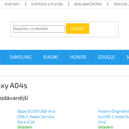
KONTAKT
DOPRAVA A PLATBA
REKLAMAČNÍ ŘÁD
VRÁCENÍ 
HLEDAT
SAMSUNG
XIAOMI
HONOR
GOOGLE
axy A04s
odávanější
Oppo DL129 USB-A to
Xioami Origináln
USB-C Kabel Service
to USB-C kabel 
Pack 6.5A
(1m)
Skladem
Skladem