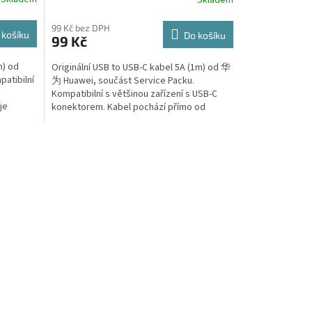
Skladem
99 Kč bez DPH
 košíku
Do košíku
99 Kč
m) od
Originální USB to USB-C kabel 5A (1m) od 华
atibilní
为 Huawei, součást Service Packu.
Kompatibilní s většinou zařízení s USB-C
je
konektorem. Kabel pochází přímo od
výrobce...