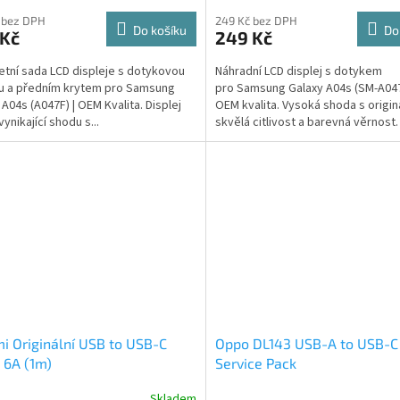
 bez DPH
249 Kč bez DPH
Do košíku
Do
 Kč
249 Kč
tní sada LCD displeje s dotykovou
Náhradní LCD displej s dotykem
u a předním krytem pro Samsung
pro Samsung Galaxy A04s (SM-A047
 A04s (A047F) | OEM Kvalita. Displej
OEM kvalita. Vysoká shoda s origi
vynikající shodu s...
skvělá citlivost a barevná věrnost.
✅ Vynikající...
i Originální USB to USB-C
Oppo DL143 USB-A to USB-C
 6A (1m)
Service Pack
Skladem