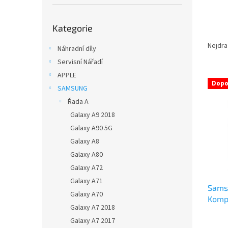
í
p
Přeskočit
a
Kategorie
kategorie
Ř
n
a
e
Nejdra
Náhradní díly
z
l
Servisní Nářadí
e
APPLE
V
n
Dopo
ý
SAMSUNG
í
p
p
Řada A
i
r
Galaxy A9 2018
s
o
Galaxy A90 5G
p
d
Galaxy A8
r
u
Galaxy A80
o
k
d
t
Galaxy A72
u
ů
Galaxy A71
Sams
k
Galaxy A70
Kompl
t
Galaxy A7 2018
kvali
ů
Galaxy A7 2017