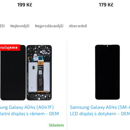
199 Kč
179 Kč
žší
Nejlevnější
Nejprodávanější
Abecedně
ručujeme
ung Galaxy A04s (A047F)
Samsung Galaxy A04s (SM-
etní displej s rámem - OEM
LCD displej s dotykem – OE
ta
kvalita
Skladem