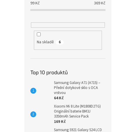
99
Kč
369
Kč
Na skladě
6
Top 10 produktů
Samsung Galaxy A71 (A715) –
Přední dotykové sklo s OCA
vrstvou
64 Kč
Xiaomi Mi 8 Lite (M1808D2TG)
Originální baterie BM3J
3350mAh Service Pack
169 Kč
Samsung S921 Galaxy S24 LCD