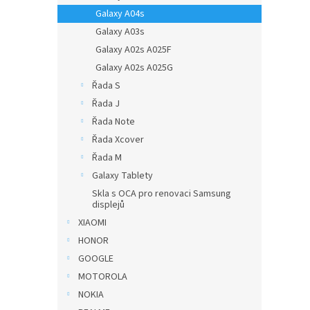
Galaxy A04s
Galaxy A03s
Galaxy A02s A025F
Galaxy A02s A025G
Řada S
Řada J
Řada Note
Řada Xcover
Řada M
Galaxy Tablety
Skla s OCA pro renovaci Samsung
displejů
XIAOMI
HONOR
GOOGLE
MOTOROLA
NOKIA