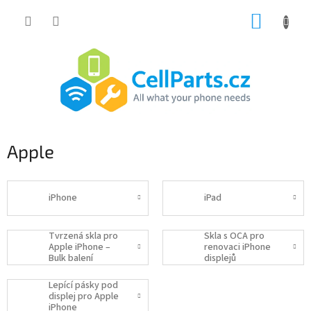
Přejít
NÁKUP
na
obsah
KOŠÍK
Apple
iPhone
iPad
Tvrzená skla pro
Skla s OCA pro
Apple iPhone –
renovaci iPhone
Bulk balení
displejů
Lepící pásky pod
displej pro Apple
iPhone