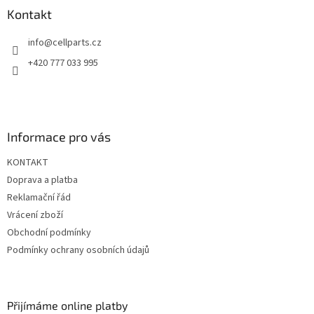
í
p
a
Kontakt
r
t
v
info
@
cellparts.cz
í
k
y
+420 777 033 995
v
ý
p
i
s
Informace pro vás
u
KONTAKT
Doprava a platba
Reklamační řád
Vrácení zboží
Obchodní podmínky
Podmínky ochrany osobních údajů
Přijímáme online platby