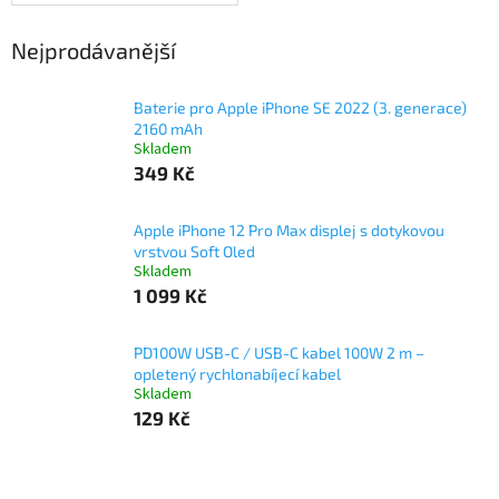
Nejprodávanější
Baterie pro Apple iPhone SE 2022 (3. generace)
2160 mAh
Skladem
349 Kč
Apple iPhone 12 Pro Max displej s dotykovou
vrstvou Soft Oled
Skladem
1 099 Kč
PD100W USB-C / USB-C kabel 100W 2 m –
opletený rychlonabíjecí kabel
Skladem
129 Kč
Ř