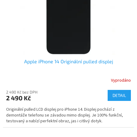
r
o
d
u
k
t
ů
Apple iPhone 14 Originální pulled displej
Vyprodáno
2 490 Kč bez DPH
DETAIL
2 490 Kč
Originální pulled LCD displej pro iPhone 14. Displej pochází z
demontáže telefonu se závadou mimo displej. Je 100% funkční,
testovaný a nabízí perfektní obraz, jas i citlivý dotyk.