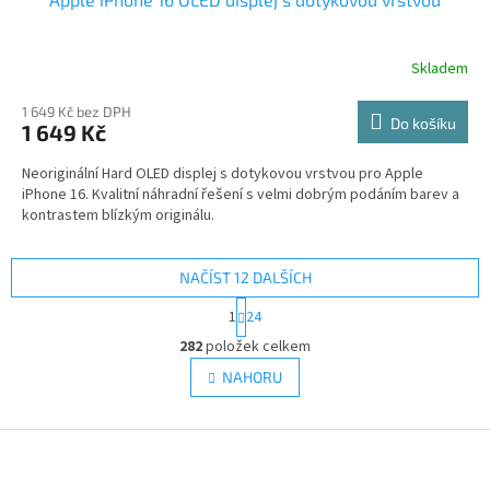
Skladem
1 649 Kč bez DPH
Do košíku
1 649 Kč
Neoriginální Hard OLED displej s dotykovou vrstvou pro Apple
iPhone 16. Kvalitní náhradní řešení s velmi dobrým podáním barev a
kontrastem blízkým originálu.
NAČÍST 12 DALŠÍCH
S
1
24
t
O
r
282
položek celkem
v
á
l
NAHORU
n
á
k
d
o
v
Z
a
á
c
á
n
í
p