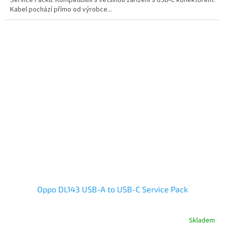
Service Packu. Kompatibilní s většinou zařízení s USB-C konektorem.
Kabel pochází přímo od výrobce...
Oppo DL143 USB-A to USB-C Service Pack
Skladem