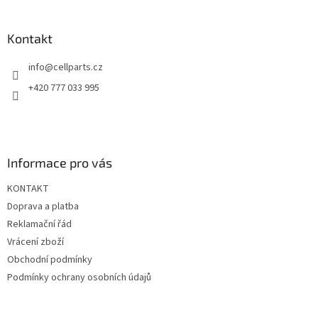
á
á
d
p
a
a
Kontakt
c
t
í
info
@
cellparts.cz
í
p
r
+420 777 033 995
v
k
y
v
ý
Informace pro vás
p
i
KONTAKT
s
u
Doprava a platba
Reklamační řád
Vrácení zboží
Obchodní podmínky
Podmínky ochrany osobních údajů