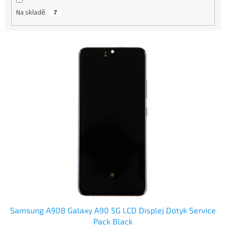
t
Na skladě
7
ů
V
ý
p
i
s
p
r
o
d
u
k
t
ů
Samsung A908 Galaxy A90 5G LCD Displej Dotyk Service
Pack Black