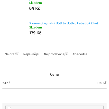
Skladem
64 Kč
Xioami Originální USB to USB-C kabel 6A (1m)
Skladem
179 Kč
Ř
a
Nejdražší
Nejlevnější
Nejprodávanější
Abecedně
z
e
n
Cena
í
p
64
Kč
1199
Kč
r
o
d
u
k