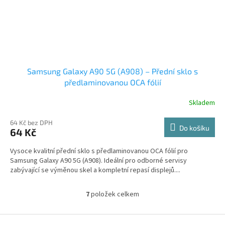
Samsung Galaxy A90 5G (A908) – Přední sklo s
předlaminovanou OCA fólií
Skladem
64 Kč bez DPH
Do košíku
64 Kč
Vysoce kvalitní přední sklo s předlaminovanou OCA fólií pro
Samsung Galaxy A90 5G (A908). Ideální pro odborné servisy
zabývající se výměnou skel a kompletní repasí displejů....
7
položek celkem
O
v
l
Z