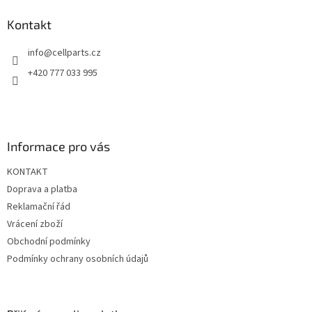
d
p
a
a
Kontakt
c
t
í
info
@
cellparts.cz
í
p
r
+420 777 033 995
v
k
y
v
ý
Informace pro vás
p
i
KONTAKT
s
u
Doprava a platba
Reklamační řád
Vrácení zboží
Obchodní podmínky
Podmínky ochrany osobních údajů