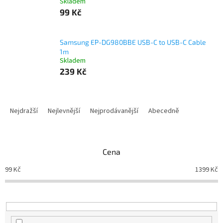
Skladem
99 Kč
Samsung EP-DG980BBE USB-C to USB-C Cable
1m
Skladem
239 Kč
Ř
a
Nejdražší
Nejlevnější
Nejprodávanější
Abecedně
z
e
n
Cena
í
p
99
Kč
1399
Kč
r
o
d
u
k