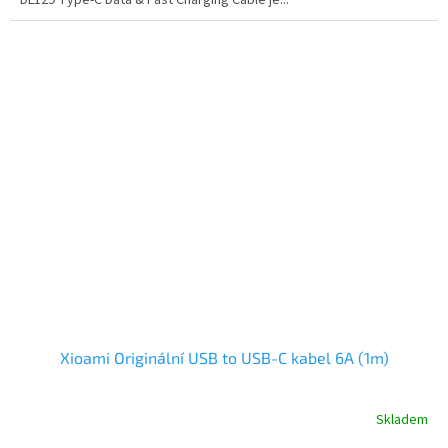
DL129 Type-C Data & Fast Charging Cable je...
Xioami Originální USB to USB-C kabel 6A (1m)
Skladem