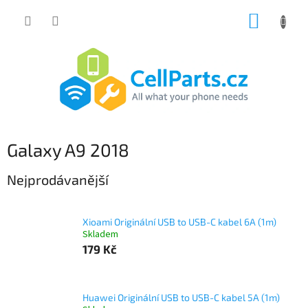
Přejít
NÁKUP
na
obsah
KOŠÍK
Galaxy A9 2018
Nejprodávanější
Xioami Originální USB to USB-C kabel 6A (1m)
Skladem
179 Kč
Huawei Originální USB to USB-C kabel 5A (1m)