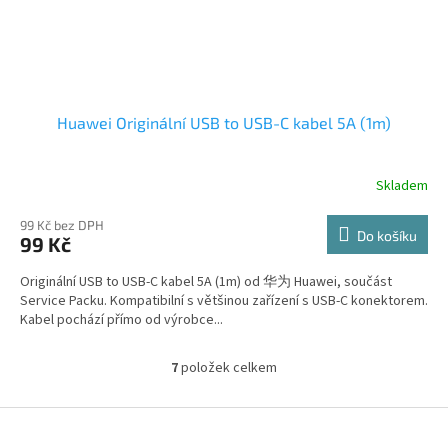
Huawei Originální USB to USB-C kabel 5A (1m)
Skladem
99 Kč bez DPH
Do košíku
99 Kč
Originální USB to USB-C kabel 5A (1m) od 华为 Huawei, součást
Service Packu. Kompatibilní s většinou zařízení s USB-C konektorem.
Kabel pochází přímo od výrobce...
7
položek celkem
O
v
l
Z
á
á