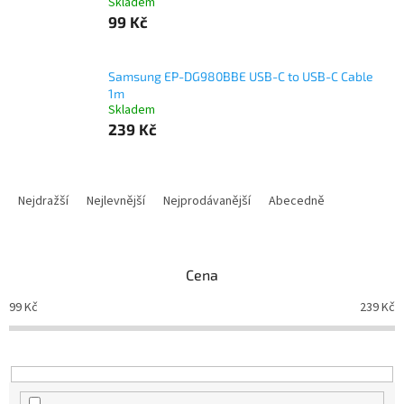
Skladem
99 Kč
Samsung EP-DG980BBE USB-C to USB-C Cable
1m
Skladem
239 Kč
Ř
a
Nejdražší
Nejlevnější
Nejprodávanější
Abecedně
z
e
n
Cena
í
p
99
Kč
239
Kč
r
o
d
u
k