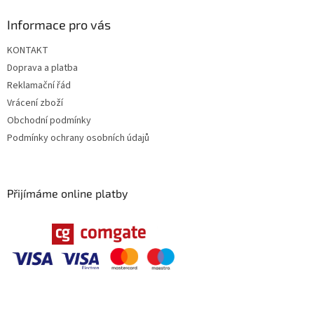
ý
Informace pro vás
p
i
KONTAKT
s
u
Doprava a platba
Reklamační řád
Vrácení zboží
Obchodní podmínky
Podmínky ochrany osobních údajů
Přijímáme online platby