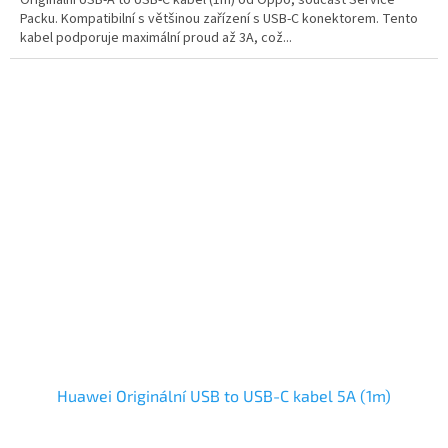
Originální USB-A to USB-C kabel (1m) od Oppo, součást Service
Packu. Kompatibilní s většinou zařízení s USB-C konektorem. Tento
kabel podporuje maximální proud až 3A, což...
Huawei Originální USB to USB-C kabel 5A (1m)