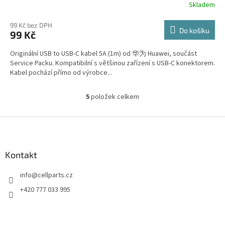
Skladem
99 Kč bez DPH
Do košíku
99 Kč
Originální USB to USB-C kabel 5A (1m) od 华为 Huawei, součást
Service Packu. Kompatibilní s většinou zařízení s USB-C konektorem.
Kabel pochází přímo od výrobce...
5
položek celkem
O
v
l
Z
á
á
d
p
a
a
Kontakt
c
t
í
info
@
cellparts.cz
í
p
r
+420 777 033 995
v
k
y
v