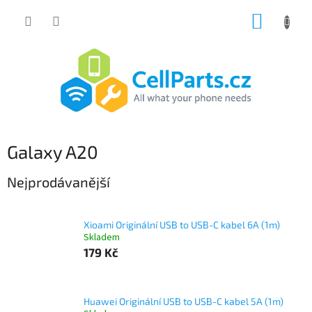
Přejít
NÁKUP
na
obsah
KOŠÍK
Galaxy A20
Nejprodávanější
Xioami Originální USB to USB-C kabel 6A (1m)
Skladem
179 Kč
Huawei Originální USB to USB-C kabel 5A (1m)