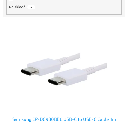
t
Na skladě
5
ů
V
ý
p
i
s
p
r
o
d
u
k
t
ů
Samsung EP-DG980BBE USB-C to USB-C Cable 1m