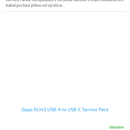
Service Packu. Kompatibilní s většinou zařízení s USB-C konektorem.
Kabel pochází přímo od výrobce...
Oppo DL143 USB-A to USB-C Service Pack
Skladem