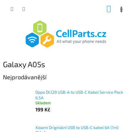
Přejít
NÁKUP
na
obsah
KOŠÍK
Galaxy A05s
Nejprodávanější
Oppo DL129 USB-A to USB-C Kabel Service Pack
6.5A
Skladem
199 Kč
Xioami Originální USB to USB-C kabel 6A (1m)