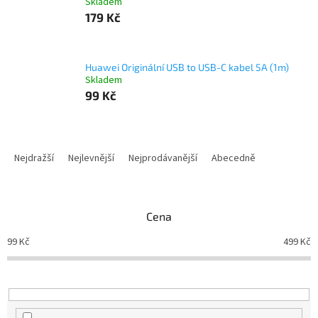
Skladem
179 Kč
Huawei Originální USB to USB-C kabel 5A (1m)
Skladem
99 Kč
Ř
a
Nejdražší
Nejlevnější
Nejprodávanější
Abecedně
z
e
n
Cena
í
p
99
Kč
499
Kč
r
o
d
u
k