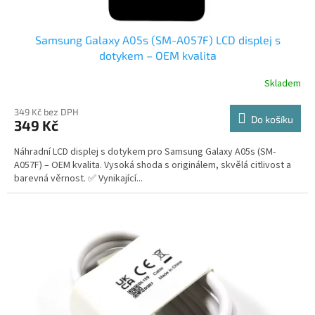
Samsung Galaxy A05s (SM-A057F) LCD displej s
dotykem – OEM kvalita
Skladem
349 Kč bez DPH
Do košíku
349 Kč
Náhradní LCD displej s dotykem pro Samsung Galaxy A05s (SM-
A057F) – OEM kvalita. Vysoká shoda s originálem, skvělá citlivost a
barevná věrnost. ✅ Vynikající...