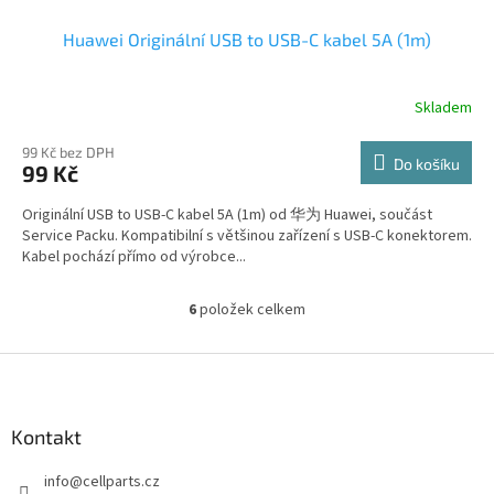
Huawei Originální USB to USB-C kabel 5A (1m)
Skladem
99 Kč bez DPH
Do košíku
99 Kč
Originální USB to USB-C kabel 5A (1m) od 华为 Huawei, součást
Service Packu. Kompatibilní s většinou zařízení s USB-C konektorem.
Kabel pochází přímo od výrobce...
6
položek celkem
O
v
l
Z
á
á
d
p
a
a
Kontakt
c
t
í
info
@
cellparts.cz
í
p