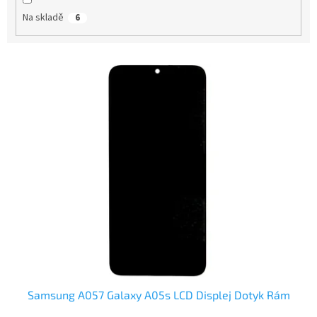
t
Na skladě
6
ů
V
ý
p
i
s
p
r
o
d
u
k
t
ů
Samsung A057 Galaxy A05s LCD Displej Dotyk Rám