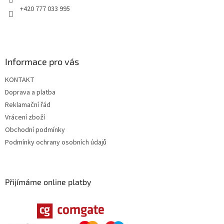
r
+420 777 033 995
v
k
y
v
ý
Informace pro vás
p
i
KONTAKT
s
u
Doprava a platba
Reklamační řád
Vrácení zboží
Obchodní podmínky
Podmínky ochrany osobních údajů
Přijímáme online platby