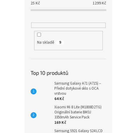
25
Kč
1299
Kč
Na skladě
9
Top 10 produktů
Samsung Galaxy A71 (A715) –
Přední dotykové sklo s OCA
vrstvou
64 Kč
Xiaomi Mi 8 Lite (M1808D2TG)
Originální baterie BM3J
3350mAh Service Pack
169 Kč
Samsung S921 Galaxy S24 LCD