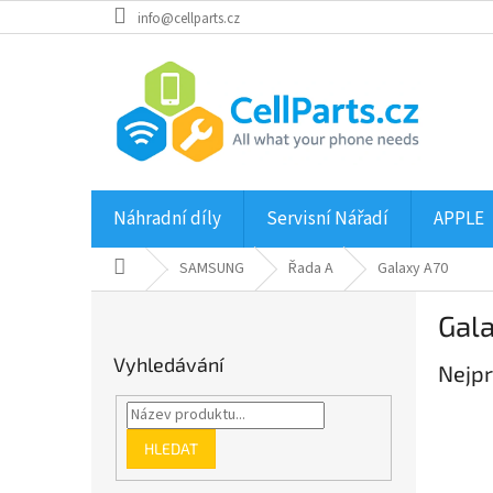
Přejít
info@cellparts.cz
na
obsah
Náhradní díly
Servisní Nářadí
APPLE
Domů
SAMSUNG
Řada A
Galaxy A70
P
Gal
o
s
Vyhledávání
Nejpr
t
r
a
n
HLEDAT
n