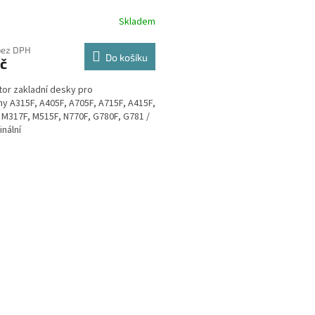
Skladem
bez DPH
Do košíku
č
or zakladní desky pro
ny A315F, A405F, A705F, A715F, A415F,
 M317F, M515F, N770F, G780F, G781 /
inální
O
v
l
á
d
a
c
í
p
r
v
k