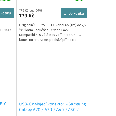
Skladem
179 Kč bez DPH
 košíku
Do košíku
179 Kč
Originální USB to USB-C kabel 6A (1m) od 小
azena /
米 Xioami, součást Service Packu.
Kompatibilní s většinou zařízení s USB-C
konektorem. Kabel pochází přímo od
výrobce...
SB-C
USB-C nabíjecí konektor – Samsung
Galaxy A20 / A30 / A40 / A50 /
A70 / A31 / A51 / A71 / A32 / A13