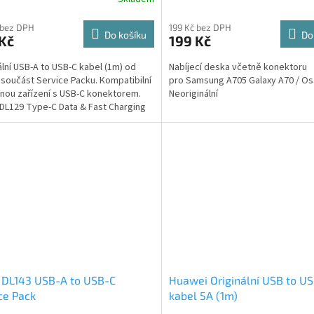
 bez DPH
199 Kč bez DPH
Do košíku
Do
Kč
199 Kč
ální USB-A to USB-C kabel (1m) od
Nabíjecí deska včetně konektoru
součást Service Packu. Kompatibilní
pro Samsung A705 Galaxy A70 / Os
inou zařízení s USB-C konektorem.
Neoriginální
L129 Type-C Data & Fast Charging
e...
 DL143 USB-A to USB-C
Huawei Originální USB to U
ce Pack
kabel 5A (1m)