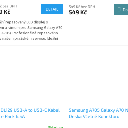
Kč bez DPH
549 Kč bez DPH
DETAIL
Do
9 Kč
549 Kč
ální repasovaný LCD displej s
em a rámem pro Samsung Galaxy A70
 A705). Profesionálně repasováno
v našem pražském servisu. Ideální
 pro komplexně...
 DL129 USB-A to USB-C Kabel
Samsung A705 Galaxy A70 N
ce Pack 6.5A
Deska Včetně Konektoru
Skladem