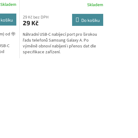
Skladem
Skladem
(4G/5G)
29 Kč bez DPH
 košíku
Do košíku
29 Kč
(1m) od 华
Náhradní USB-C nabíjecí port pro širokou
řadu telefonů Samsung Galaxy A. Po
 USB-C
výměně obnoví nabíjení i přenos dat dle
 od
specifikace zařízení.