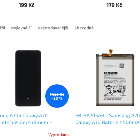
199 Kč
179 Kč
žší
Nejlevnější
Nejprodávanější
Abecedně
1 635 Kč
–20 %
ung A705 Galaxy A70
EB-BA705ABU Samsung A70
etní displej s rámem –
Galaxy A70 Baterie 4500mAh
nál Repasovaný
Original Service Pack
Vyprodáno