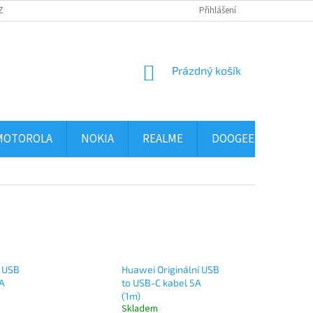
ZBOŽÍ
OBCHODNÍ PODMÍNKY
PODMÍNKY OCHRANY OSOBNÍCH ÚDAJ
Přihlášení
NÁKUPNÍ
Prázdný košík
KOŠÍK
MOTOROLA
NOKIA
REALME
DOOGEE
ALCA
í USB
Huawei Originální USB
6A
to USB-C kabel 5A
(1m)
Skladem