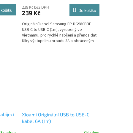
239 Kč bez DPH
 košíku
Do košíku
239 Kč
Originální kabel Samsung EP-DG980BBE
USB-C to USB-C (1m), vyrobený ve
Vietnamu, pro rychlé nabíjení a přenos dat.
Díky výstupnímu proudu 3A a obráceným
konektorům zajišťuje...
abíjecí
Xioami Originální USB to USB-C
kabel 6A (1m)
Skladem