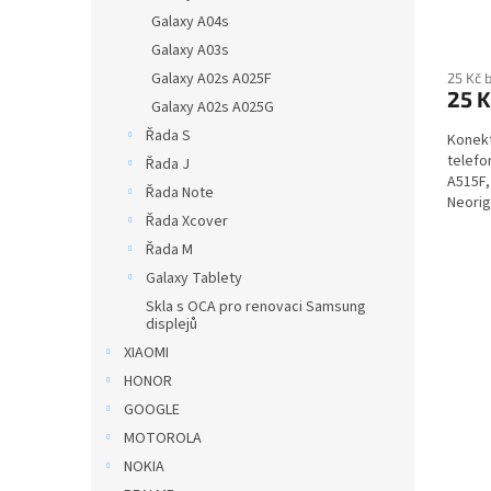
Galaxy A04s
Galaxy A03s
Galaxy A02s A025F
25 Kč 
25 K
Galaxy A02s A025G
Řada S
Konekt
telefo
Řada J
A515F,
Řada Note
Neorig
Řada Xcover
Řada M
Galaxy Tablety
Skla s OCA pro renovaci Samsung
displejů
XIAOMI
HONOR
GOOGLE
MOTOROLA
NOKIA