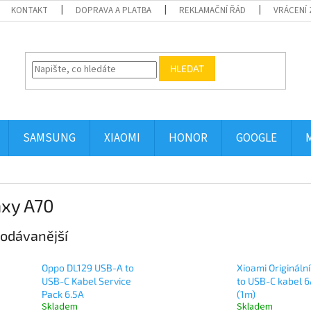
KONTAKT
DOPRAVA A PLATBA
REKLAMAČNÍ ŘÁD
VRÁCENÍ 
HLEDAT
SAMSUNG
XIAOMI
HONOR
GOOGLE
axy A70
odávanější
Oppo DL129 USB-A to
Xioami Origináln
USB-C Kabel Service
to USB-C kabel 
Pack 6.5A
(1m)
Skladem
Skladem