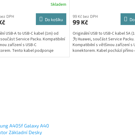
Skladem
 bez DPH
99 Kč bez DPH
Do košíku
Do
Kč
99 Kč
ální USB-A to USB-C kabel (1m) od
Originální USB to USB-C kabel 5A 
součást Service Packu. Kompatibilní
为 Huawei, součást Service Packu.
inou zařízení s USB-C
Kompatibilní s většinou zařízení s
orem. Tento kabel podporuje
konektorem. Kabel pochází přímo
lní proud až 3A, což...
výrobce...
ung A405f Galaxy A40
tor Základní Desky