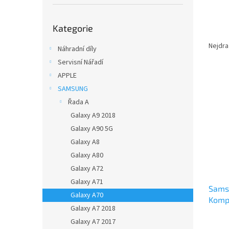
í
p
Přeskočit
a
Kategorie
kategorie
Ř
n
a
e
Nejdra
Náhradní díly
z
l
Servisní Nářadí
e
APPLE
V
n
ý
SAMSUNG
í
p
p
Řada A
i
r
Galaxy A9 2018
s
o
Galaxy A90 5G
p
d
Galaxy A8
r
u
Galaxy A80
o
k
d
t
Galaxy A72
u
ů
Galaxy A71
Sams
k
Galaxy A70
Kompl
t
Galaxy A7 2018
Origi
ů
Galaxy A7 2017