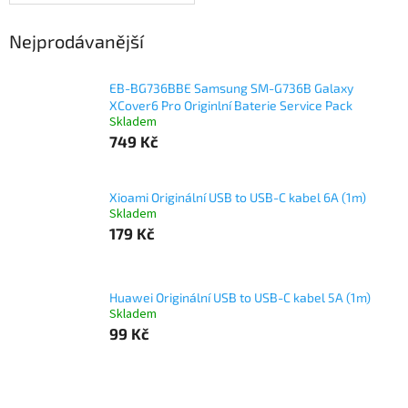
Nejprodávanější
EB-BG736BBE Samsung SM-G736B Galaxy
XCover6 Pro Originlní Baterie Service Pack
Skladem
749 Kč
Xioami Originální USB to USB-C kabel 6A (1m)
Skladem
179 Kč
Huawei Originální USB to USB-C kabel 5A (1m)
Skladem
99 Kč
Ř