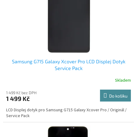
r
o
d
u
k
t
ů
Samsung G715 Galaxy Xcover Pro LCD Displej Dotyk
Service Pack
Skladem
1 499 Kč bez DPH
Do košíku
1 499 Kč
LCD Displej dotyk pro Samsung G715 Galaxy Xcover Pro / Originál /
Service Pack