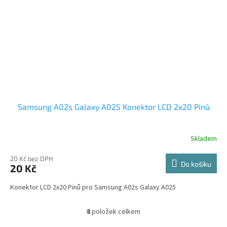
Samsung A02s Galaxy A025 Konektor LCD 2x20 Pinů
Skladem
20 Kč bez DPH
Do košíku
20 Kč
Konektor LCD 2x20 Pinů pro Samsung A02s Galaxy A025
8
položek celkem
O
v