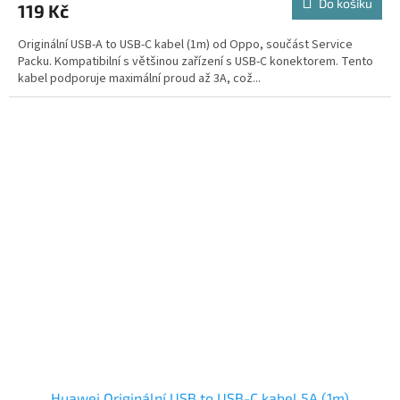
Do košíku
119 Kč
Originální USB-A to USB-C kabel (1m) od Oppo, součást Service
Packu. Kompatibilní s většinou zařízení s USB-C konektorem. Tento
kabel podporuje maximální proud až 3A, což...
Huawei Originální USB to USB-C kabel 5A (1m)