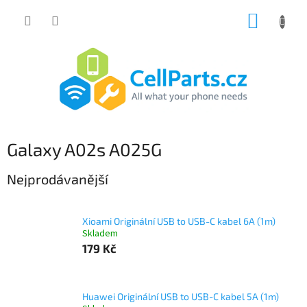
Přejít
NÁKUP
na
obsah
KOŠÍK
Galaxy A02s A025G
Nejprodávanější
Xioami Originální USB to USB-C kabel 6A (1m)
Skladem
179 Kč
Huawei Originální USB to USB-C kabel 5A (1m)