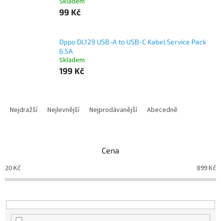
Skladem
99 Kč
Oppo DL129 USB-A to USB-C Kabel Service Pack
6.5A
Skladem
199 Kč
Ř
a
Nejdražší
Nejlevnější
Nejprodávanější
Abecedně
z
e
n
Cena
í
p
20
Kč
899
Kč
r
o
d
u
k