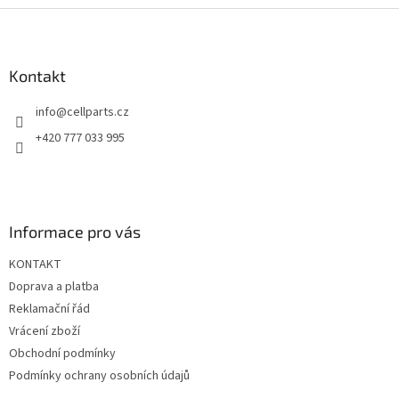
l
Z
á
á
d
p
a
a
Kontakt
c
t
í
info
@
cellparts.cz
í
p
r
+420 777 033 995
v
k
y
v
ý
Informace pro vás
p
i
KONTAKT
s
u
Doprava a platba
Reklamační řád
Vrácení zboží
Obchodní podmínky
Podmínky ochrany osobních údajů