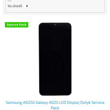
t
Na skladě
8
ů
V
Service Pack
ý
p
i
s
p
r
o
d
u
k
t
ů
Samsung A025G Galaxy A02S LCD Displej Dotyk Service
Pack