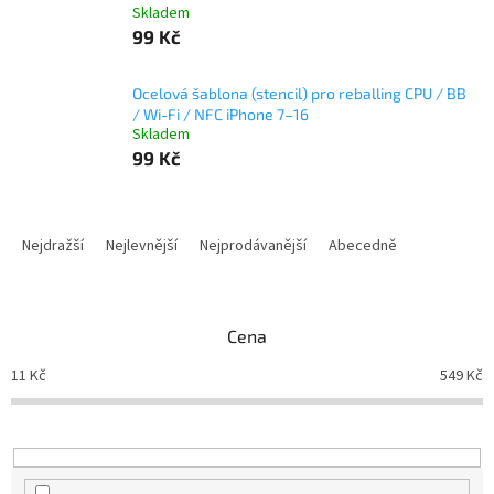
Skladem
99 Kč
Ocelová šablona (stencil) pro reballing CPU / BB
/ Wi-Fi / NFC iPhone 7–16
Skladem
99 Kč
Ř
a
Nejdražší
Nejlevnější
Nejprodávanější
Abecedně
z
e
n
Cena
í
p
11
Kč
549
Kč
r
o
d
u
k