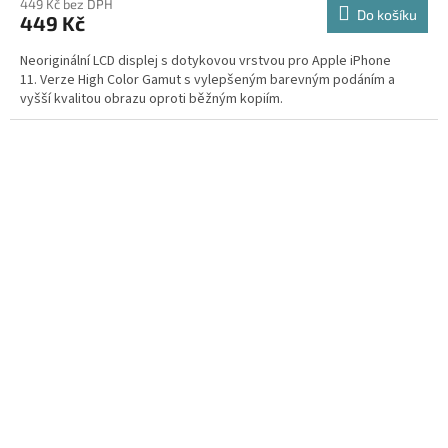
449 Kč bez DPH
Do košíku
449 Kč
Neoriginální LCD displej s dotykovou vrstvou pro Apple iPhone
11. Verze High Color Gamut s vylepšeným barevným podáním a
vyšší kvalitou obrazu oproti běžným kopiím.