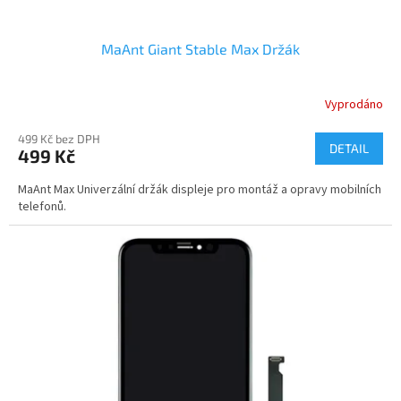
MaAnt Giant Stable Max Držák
Vyprodáno
499 Kč bez DPH
DETAIL
499 Kč
MaAnt Max Univerzální držák displeje pro montáž a opravy mobilních
telefonů.