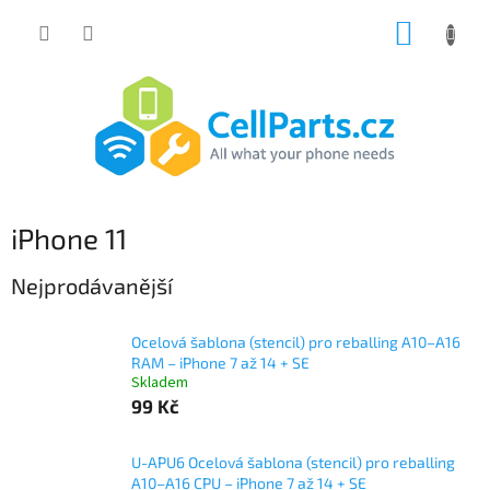
Přejít
NÁKUP
na
obsah
KOŠÍK
iPhone 11
Nejprodávanější
Ocelová šablona (stencil) pro reballing A10–A16
RAM – iPhone 7 až 14 + SE
Skladem
99 Kč
U-APU6 Ocelová šablona (stencil) pro reballing
A10–A16 CPU – iPhone 7 až 14 + SE