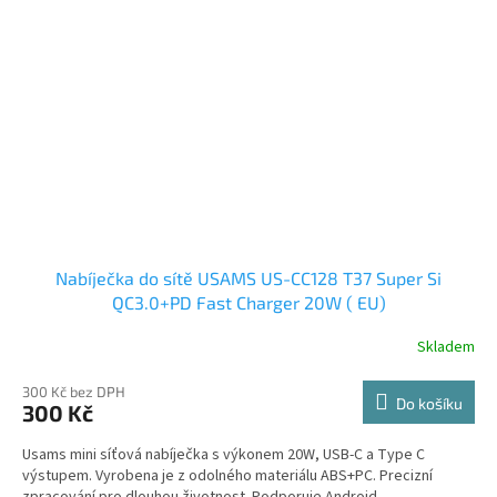
Nabíječka do sítě USAMS US-CC128 T37 Super Si
QC3.0+PD Fast Charger 20W ( EU)
Skladem
300 Kč bez DPH
Do košíku
300 Kč
Usams mini síťová nabíječka s výkonem 20W, USB-C a Type C
výstupem. Vyrobena je z odolného materiálu ABS+PC. Precizní
zpracování pro dlouhou životnost. Podporuje Android...