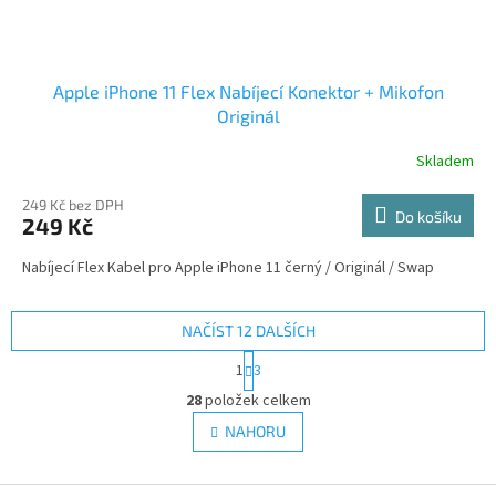
Apple iPhone 11 Flex Nabíjecí Konektor + Mikofon
Originál
Skladem
249 Kč bez DPH
Do košíku
249 Kč
Nabíjecí Flex Kabel pro Apple iPhone 11 černý / Originál / Swap
NAČÍST 12 DALŠÍCH
S
1
3
t
O
r
28
položek celkem
v
á
l
NAHORU
n
á
k
d
o
v
Z
a