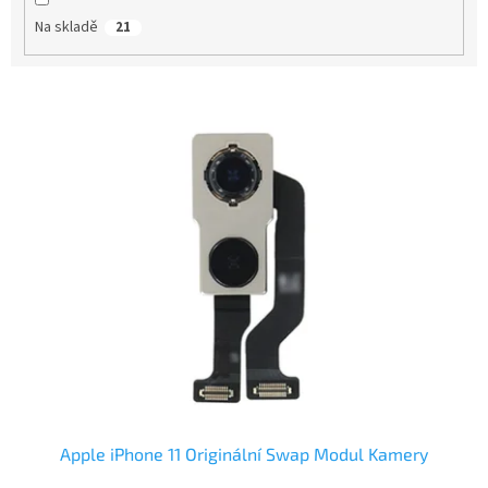
t
Na skladě
21
ů
V
ý
p
i
s
p
r
o
d
u
k
t
ů
Apple iPhone 11 Originální Swap Modul Kamery