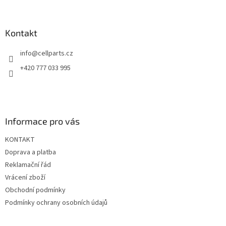
á
c
á
n
í
p
í
p
a
Kontakt
r
t
v
info
@
cellparts.cz
í
k
y
+420 777 033 995
v
ý
p
i
s
Informace pro vás
u
KONTAKT
Doprava a platba
Reklamační řád
Vrácení zboží
Obchodní podmínky
Podmínky ochrany osobních údajů