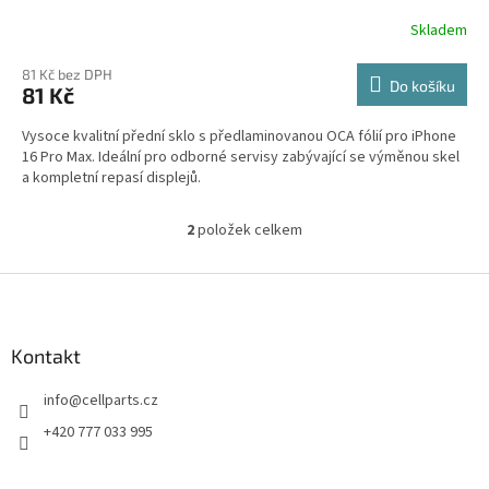
Skladem
81 Kč bez DPH
Do košíku
81 Kč
Vysoce kvalitní přední sklo s předlaminovanou OCA fólií pro iPhone
16 Pro Max. Ideální pro odborné servisy zabývající se výměnou skel
a kompletní repasí displejů.
2
položek celkem
O
v
l
Z
á
á
d
p
a
a
Kontakt
c
t
í
info
@
cellparts.cz
í
p
r
+420 777 033 995
v
k
y