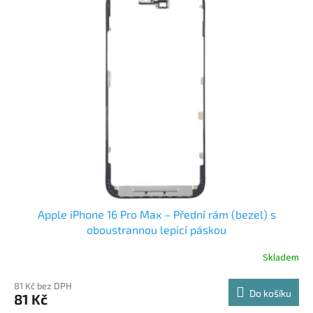
ý
p
i
s
p
r
o
d
u
k
t
ů
Apple iPhone 16 Pro Max – Přední rám (bezel) s
oboustrannou lepicí páskou
Skladem
81 Kč bez DPH
Do košíku
81 Kč