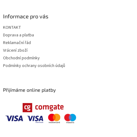
v
ý
Informace pro vás
p
i
KONTAKT
s
u
Doprava a platba
Reklamační řád
Vrácení zboží
Obchodní podmínky
Podmínky ochrany osobních údajů
Přijímáme online platby