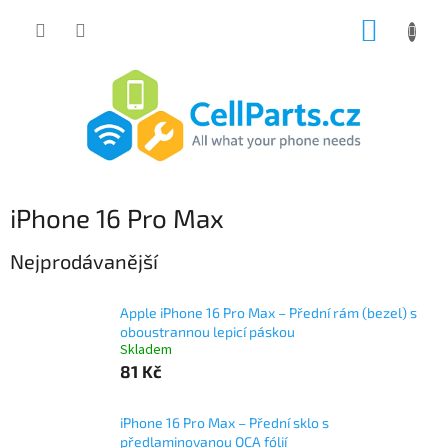
Přejít
NÁKUP
na
obsah
KOŠÍK
iPhone 16 Pro Max
Nejprodávanější
Apple iPhone 16 Pro Max – Přední rám (bezel) s
oboustrannou lepicí páskou
Skladem
81 Kč
iPhone 16 Pro Max – Přední sklo s
předlaminovanou OCA fólií