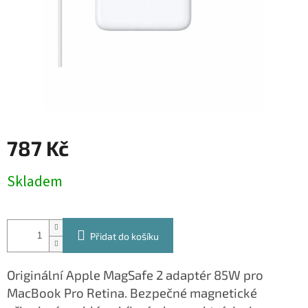
787 Kč
Měrná
Skladem
cena:
Přidat do košíku
Originální Apple MagSafe 2 adaptér 85W pro
MacBook Pro Retina. Bezpečné magnetické