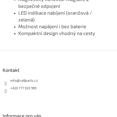
bezpečné odpojení
LED indikace nabíjení (oranžová /
zelená)
Možnost napájení i bez baterie
Kompaktní design vhodný na cesty
Z
á
p
a
Kontakt
t
info
@
cellparts.cz
í
+420 777 033 995
Informace pro vás