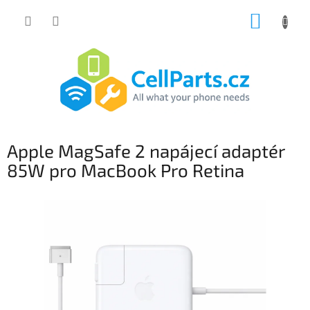
Přejít
NÁKUP
na
obsah
KOŠÍK
Apple MagSafe 2 napájecí adaptér
85W pro MacBook Pro Retina