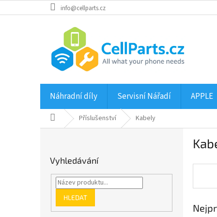
Přejít
info@cellparts.cz
na
obsah
Náhradní díly
Servisní Nářadí
APPLE
Domů
Příslušenství
Kabely
P
Kab
o
s
Vyhledávání
t
r
a
n
HLEDAT
Nejpr
n