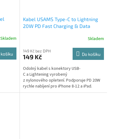
el
Kabel USAMS Type-C to Lightning
20W PD Fast Charging & Data
Cable 1.2m
Skladem
Skladem
149 Kč bez DPH
 košíku
Do košíku
149 Kč
Odolný kabel s konektory USB-
C a Lightening vyrobený
z nylonového opletení. Podporuje PD 20W
rychle nabíjení pro iPhone 8-12 a iPad.