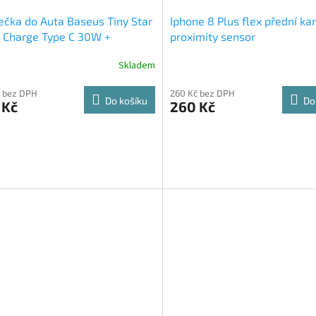
ečka do Auta Baseus Tiny Star
Iphone 8 Plus flex přední ka
 Charge Type C 30W +
proximity sensor
ning Kabel
Skladem
 bez DPH
260 Kč bez DPH
Do košíku
Do
 Kč
260 Kč