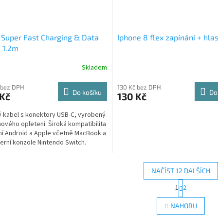
Super Fast Charging & Data
Iphone 8 flex zapínání + hlas
 1.2m
Skladem
 bez DPH
130 Kč bez DPH
Do košíku
Do
 Kč
130 Kč
 kabel s konektory USB-C, vyrobený
nového opletení. Široká kompatibilita
ní Android a Apple včetně MacBook a
Herní konzole Nintendo Switch.
ěný...
NAČÍST 12 DALŠÍCH
S
1
2
O
t
r
v
NAHORU
á
l
n