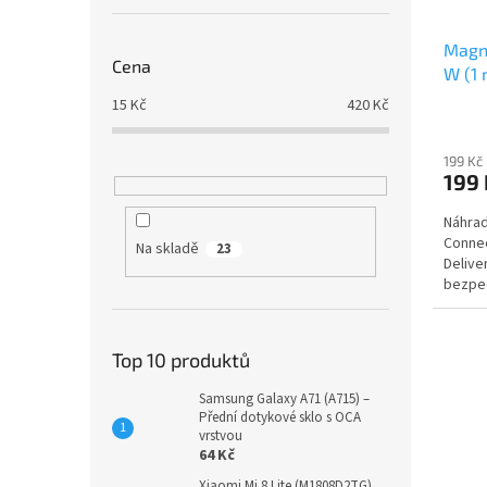
Magne
Cena
W (1 
15
Kč
420
Kč
199 Kč
199 
Náhrad
Conne
Na skladě
23
Deliver
bezpeč
libovo
Top 10 produktů
Samsung Galaxy A71 (A715) –
Přední dotykové sklo s OCA
vrstvou
64 Kč
Xiaomi Mi 8 Lite (M1808D2TG)