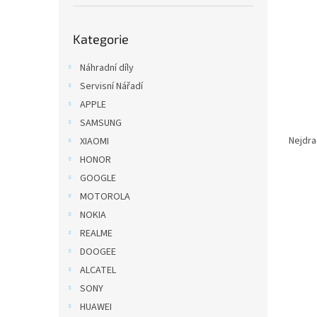
í
p
Přeskočit
a
Kategorie
kategorie
n
e
Náhradní díly
l
Servisní Nářadí
APPLE
Ř
SAMSUNG
a
Nejdra
XIAOMI
z
HONOR
e
GOOGLE
V
n
MOTOROLA
ý
í
NOKIA
p
p
i
r
REALME
s
o
DOOGEE
p
d
ALCATEL
r
u
SONY
o
k
HUAWEI
d
t