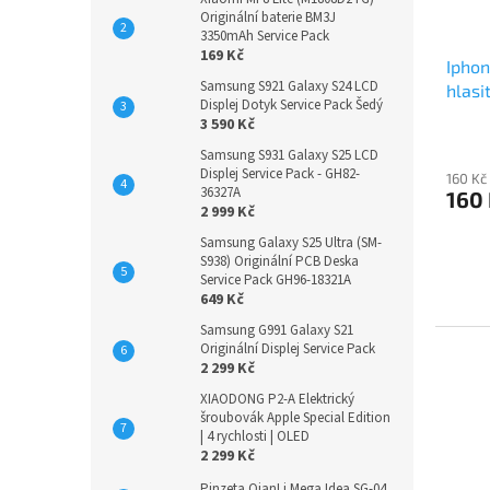
Originální baterie BM3J
3350mAh Service Pack
169 Kč
Iphon
Samsung S921 Galaxy S24 LCD
hlasi
Displej Dotyk Service Pack Šedý
3 590 Kč
Samsung S931 Galaxy S25 LCD
Displej Service Pack - GH82-
160 Kč
36327A
160
2 999 Kč
Samsung Galaxy S25 Ultra (SM-
S938) Originální PCB Deska
Service Pack GH96-18321A
649 Kč
Samsung G991 Galaxy S21
Originální Displej Service Pack
2 299 Kč
XIAODONG P2-A Elektrický
šroubovák Apple Special Edition
| 4 rychlosti | OLED
2 299 Kč
Pinzeta QianLi Mega Idea SG-04