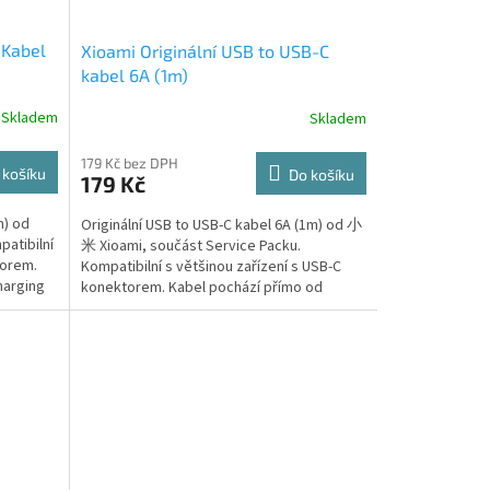
 Kabel
Xioami Originální USB to USB-C
kabel 6A (1m)
Skladem
Skladem
179 Kč bez DPH
 košíku
Do košíku
179 Kč
m) od
Originální USB to USB-C kabel 6A (1m) od 小
atibilní
米 Xioami, součást Service Packu.
torem.
Kompatibilní s většinou zařízení s USB-C
harging
konektorem. Kabel pochází přímo od
výrobce...