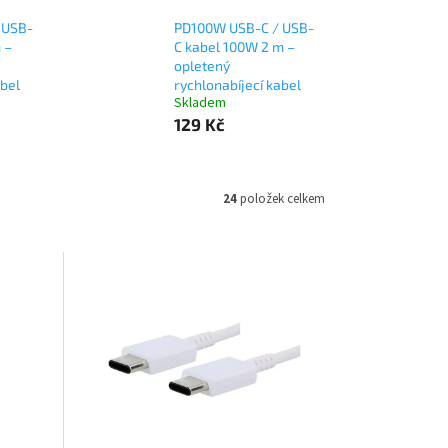
 USB-
PD100W USB-C / USB-
 –
C kabel 100W 2 m –
opletený
abel
rychlonabíjecí kabel
Skladem
129 Kč
24
položek celkem