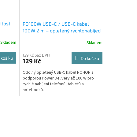
itosti
PD100W USB-C / USB-C kabel
100W 2 m – opletený rychlonabíjecí
kabel
Skladem
Skladem
129 Kč bez DPH
 košíku
Do košíku
129 Kč
Odolný opletený USB-C kabel NOHON s
podporou Power Delivery až 100 W pro
rychlé nabíjení telefonů, tabletů a
notebooků.