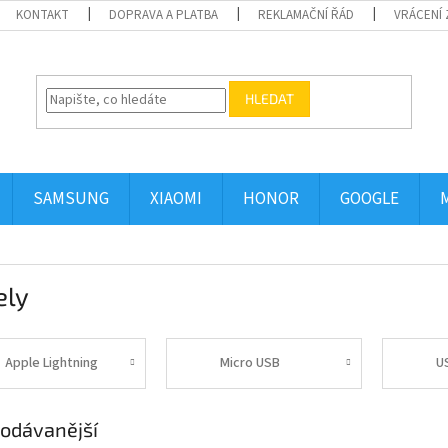
KONTAKT
DOPRAVA A PLATBA
REKLAMAČNÍ ŘÁD
VRÁCENÍ 
HLEDAT
SAMSUNG
XIAOMI
HONOR
GOOGLE
ely
Apple Lightning
Micro USB
U
odávanější