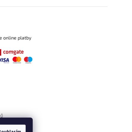
e online platby
TŮ
Souhlasím