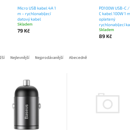
Micro USB kabel 4A 1
PD100W USB-C /
m – rychlonabíjecí
C kabel 100W 1 m
datový kabel
opletený
Skladem
rychlonabíjecí k
Skladem
79 Kč
89 Kč
žší
Nejlevnější
Nejprodávanější
Abecedně