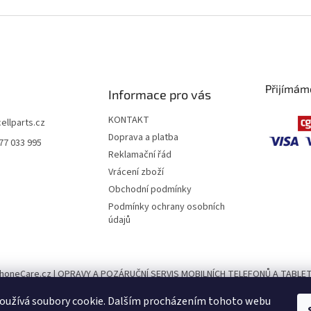
á
k
d
o
a
v
c
á
í
n
p
í
r
Přijímám
Informace pro vás
v
k
KONTAKT
y
cellparts.cz
v
Doprava a platba
77 033 995
ý
Reklamační řád
p
Vrácení zboží
i
s
Obchodní podmínky
u
Podmínky ochrany osobních
údajů
honeCare.cz | OPRAVY A POZÁRUČNÍ SERVIS MOBILNÍCH TELEFONŮ A TABLE
oužívá soubory cookie. Dalším procházením tohoto webu
PhoneParts.cz