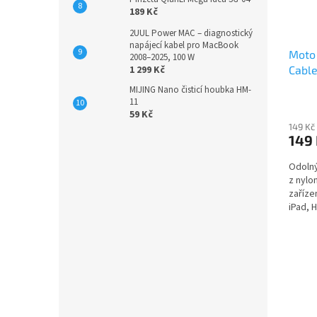
189 Kč
2UUL Power MAC – diagnostický
napájecí kabel pro MacBook
Moto 
2008–2025, 100 W
Cable
1 299 Kč
MIJING Nano čisticí houbka HM-
11
59 Kč
149 Kč
149
Odolný
z nylo
zaříze
iPad, 
Vestav