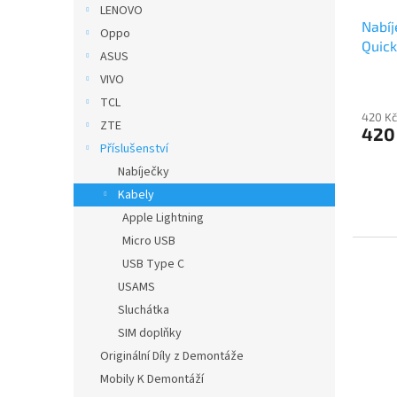
u
ů
LENOVO
Nabíj
k
Oppo
Quick
t
ASUS
Light
ů
VIVO
TCL
420 Kč
ZTE
420
Příslušenství
Nabíječky
Kabely
Apple Lightning
Micro USB
USB Type C
USAMS
Sluchátka
SIM doplňky
Originální Díly z Demontáže
Mobily K Demontáží