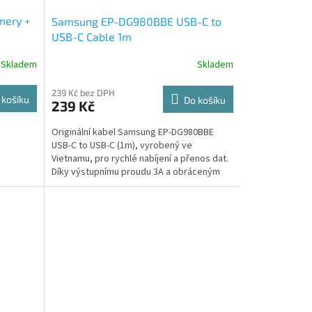
mery +
Samsung EP-DG980BBE USB-C to
USB-C Cable 1m
Skladem
Skladem
239 Kč bez DPH
 košíku
Do košíku
239 Kč
Originální kabel Samsung EP-DG980BBE
USB-C to USB-C (1m), vyrobený ve
Vietnamu, pro rychlé nabíjení a přenos dat.
Díky výstupnímu proudu 3A a obráceným
konektorům zajišťuje...