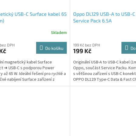
tický USB-C Surface kabel 65
Oppo DL129 USB-A to USB-C
m)
Service Pack 6.5A
Skladem
 bez DPH
199 Kč bez DPH
Do košíku
Do
Kč
199 Kč
ní magnetický kabel Surface
Originální USB-A to USB-C kabel (1
ct ➜ USB-C s podporou Power
Oppo, součást Service Packu. Komp
y až 65 W. Ideální řešení pro rychlé a
s většinou zařízení s USB-C konek
né nabíjení Surface zařízení z
OPPO DL129 Type-C Data & Fast C
lného USB-C PD adaptéru.
Cable je...