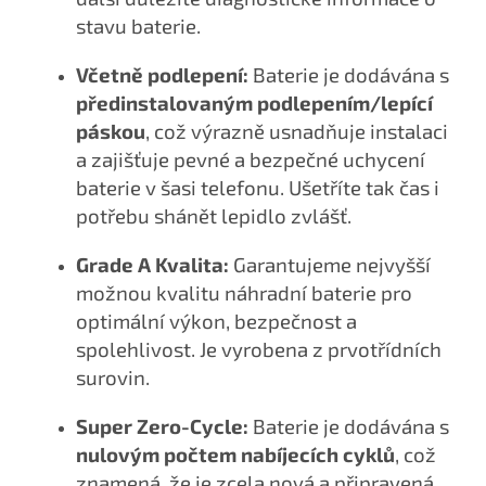
stavu baterie.
Včetně podlepení:
Baterie je dodávána s
předinstalovaným podlepením/lepící
páskou
, což výrazně usnadňuje instalaci
a zajišťuje pevné a bezpečné uchycení
baterie v šasi telefonu. Ušetříte tak čas i
potřebu shánět lepidlo zvlášť.
Grade A Kvalita:
Garantujeme nejvyšší
možnou kvalitu náhradní baterie pro
optimální výkon, bezpečnost a
spolehlivost. Je vyrobena z prvotřídních
surovin.
Super Zero-Cycle:
Baterie je dodávána s
nulovým počtem nabíjecích cyklů
, což
znamená, že je zcela nová a připravená