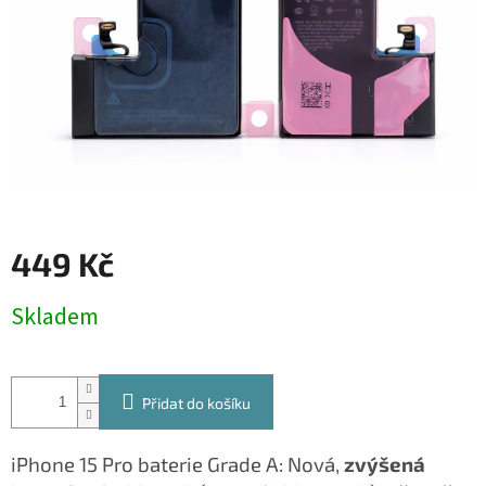
449 Kč
Měrná
Skladem
cena:
Přidat do košíku
iPhone 15 Pro baterie Grade A: Nová,
zvýšená