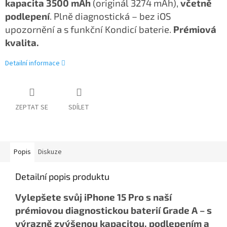
kapacita 3500 mAh
(originál 3274 mAh),
včetně
podlepení
. Plně diagnostická – bez iOS
upozornění a s funkční Kondicí baterie.
Prémiová
kvalita.
Detailní informace
ZEPTAT SE
SDÍLET
Popis
Diskuze
Detailní popis produktu
Vylepšete svůj iPhone 15 Pro s naší
prémiovou diagnostickou baterií Grade A – s
výrazně zvýšenou kapacitou, podlepením a