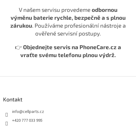
V našem servisu provedeme
odbornou
výměnu baterie rychle, bezpečně a s plnou
zárukou
. Používáme profesionální nástroje a
ověřené servisní postupy.
👉
Objednejte servis na PhoneCare.cz a
vraťte svému telefonu plnou výdrž.
Z
á
p
a
Kontakt
t
info
@
cellparts.cz
í
+420 777 033 995