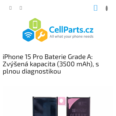
Přejít
NÁKUP
na
obsah
KOŠÍK
iPhone 15 Pro Baterie Grade A:
Zvýšená kapacita (3500 mAh), s
plnou diagnostikou