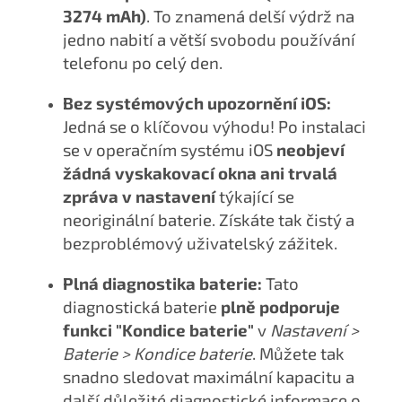
3274 mAh)
. To znamená delší výdrž na
jedno nabití a větší svobodu používání
telefonu po celý den.
Bez systémových upozornění iOS:
Jedná se o klíčovou výhodu! Po instalaci
se v operačním systému iOS
neobjeví
žádná vyskakovací okna ani trvalá
zpráva v nastavení
týkající se
neoriginální baterie. Získáte tak čistý a
bezproblémový uživatelský zážitek.
Plná diagnostika baterie:
Tato
diagnostická baterie
plně podporuje
funkci "Kondice baterie"
v
Nastavení >
Baterie > Kondice baterie
. Můžete tak
snadno sledovat maximální kapacitu a
další důležité diagnostické informace o