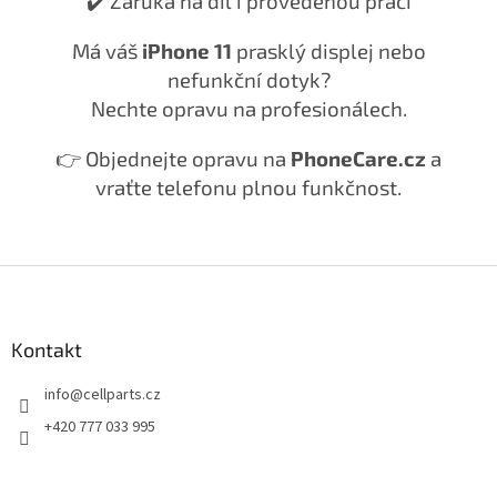
✔️ Záruka na díl i provedenou práci
Má váš
iPhone 11
prasklý displej nebo
nefunkční dotyk?
Nechte opravu na profesionálech.
👉 Objednejte opravu na
PhoneCare.cz
a
vraťte telefonu plnou funkčnost.
Z
á
p
a
Kontakt
t
info
@
cellparts.cz
í
+420 777 033 995