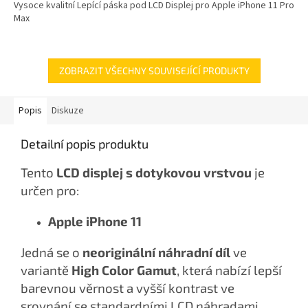
Vysoce kvalitní Lepící páska pod LCD Displej pro Apple iPhone 11 Pro
Max
ZOBRAZIT VŠECHNY SOUVISEJÍCÍ PRODUKTY
Popis
Diskuze
Detailní popis produktu
Tento
LCD displej s dotykovou vrstvou
je
určen pro:
Apple iPhone 11
Jedná se o
neoriginální náhradní díl
ve
variantě
High Color Gamut
, která nabízí lepší
barevnou věrnost a vyšší kontrast ve
srovnání se standardními LCD náhradami.