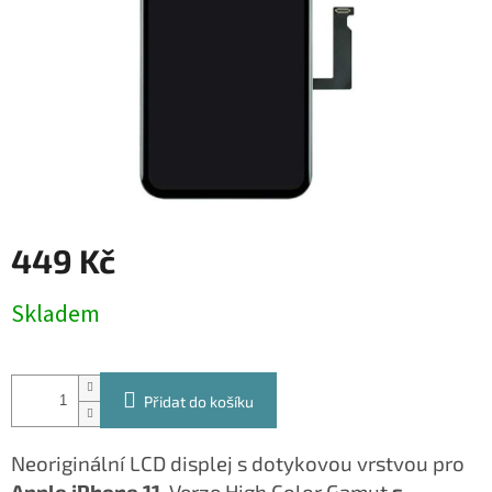
449 Kč
Měrná
Skladem
cena:
Přidat do košíku
Neoriginální LCD displej s dotykovou vrstvou pro
Apple iPhone 11
. Verze High Color Gamut
s