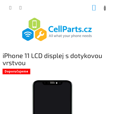
Přejít
NÁKUP
na
obsah
KOŠÍK
iPhone 11 LCD displej s dotykovou
vrstvou
Doporučujeme