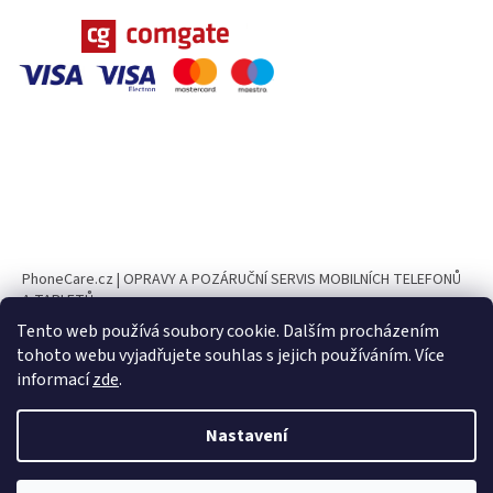
PhoneCare.cz | OPRAVY A POZÁRUČNÍ SERVIS MOBILNÍCH TELEFONŮ
A TABLETŮ
Tento web používá soubory cookie. Dalším procházením
PhoneParts.cz
tohoto webu vyjadřujete souhlas s jejich používáním. Více
informací
zde
.
Nastavení
Vytvořil Shoptet