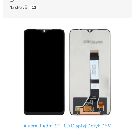
t
Na skladě
12
ů
V
ý
p
i
s
p
r
o
d
u
k
t
ů
Xiaomi Redmi 9T LCD Displej Dotyk OEM