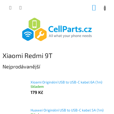
Přejít
NÁKUP
na
obsah
KOŠÍK
Xiaomi Redmi 9T
Nejprodávanější
Xioami Originální USB to USB-C kabel 6A (1m)
Skladem
179 Kč
Huawei Originální USB to USB-C kabel 5A (1m)