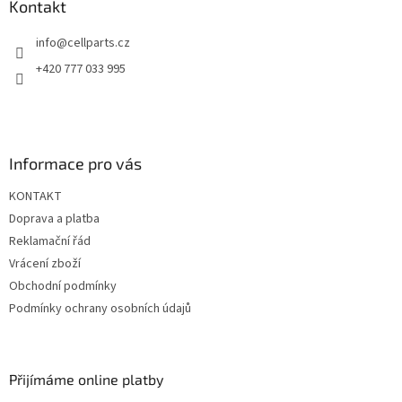
a
Kontakt
c
t
í
info
@
cellparts.cz
í
p
r
+420 777 033 995
v
k
y
v
ý
Informace pro vás
p
i
KONTAKT
s
u
Doprava a platba
Reklamační řád
Vrácení zboží
Obchodní podmínky
Podmínky ochrany osobních údajů
Přijímáme online platby