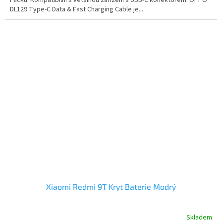
Packu. Kompatibilní s většinou zařízení s USB-C konektorem. OPPO
DL129 Type-C Data & Fast Charging Cable je...
Xiaomi Redmi 9T Kryt Baterie Modrý
Skladem