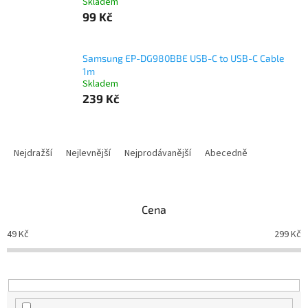
Skladem
99 Kč
Samsung EP-DG980BBE USB-C to USB-C Cable
1m
Skladem
239 Kč
Ř
a
Nejdražší
Nejlevnější
Nejprodávanější
Abecedně
z
e
n
Cena
í
p
49
Kč
299
Kč
r
o
d
u
k