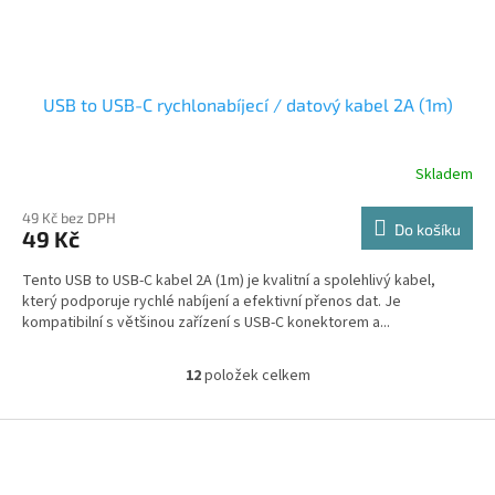
USB to USB-C rychlonabíjecí / datový kabel 2A (1m)
Skladem
49 Kč bez DPH
Do košíku
49 Kč
Tento USB to USB-C kabel 2A (1m) je kvalitní a spolehlivý kabel,
který podporuje rychlé nabíjení a efektivní přenos dat. Je
kompatibilní s většinou zařízení s USB-C konektorem a...
12
položek celkem
O
v
l
Z
á
á
d
p
a