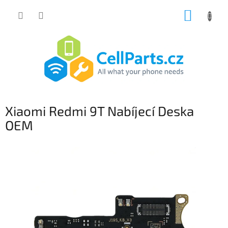
Přejít
NÁKUP
na
obsah
KOŠÍK
Xiaomi Redmi 9T Nabíjecí Deska
OEM