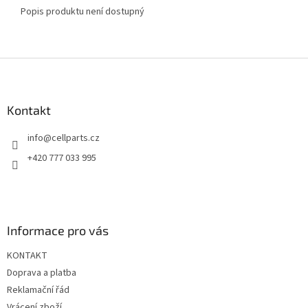
Popis produktu není dostupný
Z
á
p
a
Kontakt
t
info
@
cellparts.cz
í
+420 777 033 995
Informace pro vás
KONTAKT
Doprava a platba
Reklamační řád
Vrácení zboží