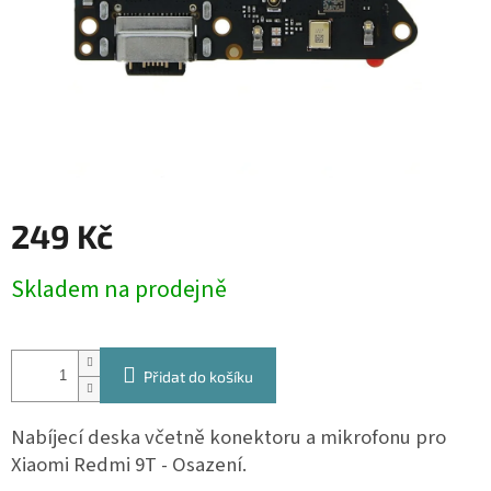
249 Kč
Měrná
Skladem na prodejně
cena:
Přidat do košíku
Nabíjecí deska včetně konektoru a mikrofonu pro
Xiaomi Redmi 9T
- Osazení.