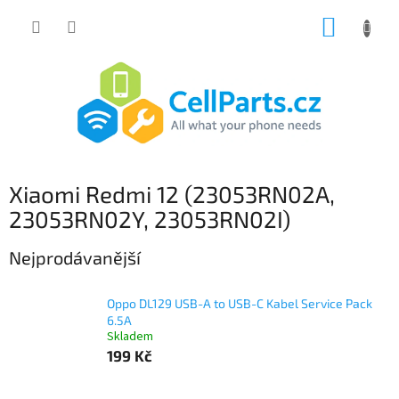
Přejít
NÁKUP
na
obsah
KOŠÍK
Xiaomi Redmi 12 (23053RN02A,
23053RN02Y, 23053RN02I)
Nejprodávanější
Oppo DL129 USB-A to USB-C Kabel Service Pack
6.5A
Skladem
199 Kč