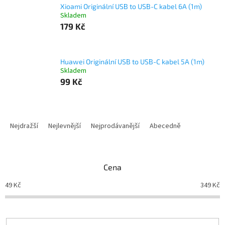
Xioami Originální USB to USB-C kabel 6A (1m)
Skladem
179 Kč
Huawei Originální USB to USB-C kabel 5A (1m)
Skladem
99 Kč
Ř
a
Nejdražší
Nejlevnější
Nejprodávanější
Abecedně
z
e
n
Cena
í
p
49
Kč
349
Kč
r
o
d
u