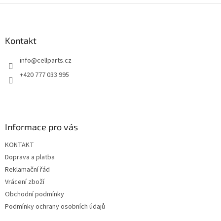
l
Z
á
á
d
p
a
a
Kontakt
c
t
í
info
@
cellparts.cz
í
p
r
+420 777 033 995
v
k
y
v
ý
Informace pro vás
p
i
KONTAKT
s
u
Doprava a platba
Reklamační řád
Vrácení zboží
Obchodní podmínky
Podmínky ochrany osobních údajů