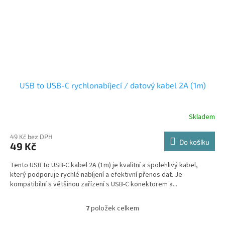
USB to USB-C rychlonabíjecí / datový kabel 2A (1m)
Skladem
49 Kč bez DPH
Do košíku
49 Kč
Tento USB to USB-C kabel 2A (1m) je kvalitní a spolehlivý kabel,
který podporuje rychlé nabíjení a efektivní přenos dat. Je
kompatibilní s většinou zařízení s USB-C konektorem a...
7
položek celkem
O
v