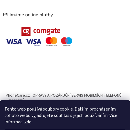
Přijímáme online platby
PhoneCare.cz | OPRAVY A POZÁRUČNÍ SERVIS MOBILNÍCH TELEFONŮ
A TABLETŮ
Tento web používá soubory cookie. Dalším procházením
PhoneParts.cz
tohoto webu vyjadřujete souhlas s jejich používáním. Více
informací
zde
.
UPOZORNĚNÍ Ve dnech 10. 8. – 23. 8. 2026 bude naše provozovna z
důvodu dovolené uzavřena. ✅ Objednávky v e-shopu je možné nadále