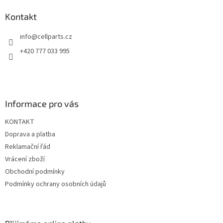
d
p
a
a
Kontakt
c
t
í
info
@
cellparts.cz
í
p
r
+420 777 033 995
v
k
y
v
ý
Informace pro vás
p
i
KONTAKT
s
u
Doprava a platba
Reklamační řád
Vrácení zboží
Obchodní podmínky
Podmínky ochrany osobních údajů