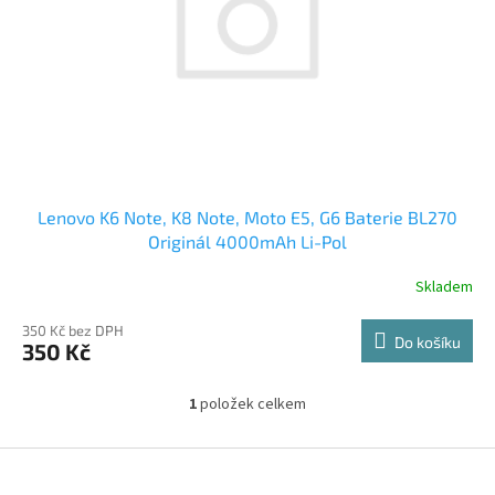
r
o
d
u
k
t
ů
Lenovo K6 Note, K8 Note, Moto E5, G6 Baterie BL270
Originál 4000mAh Li-Pol
Skladem
350 Kč bez DPH
Do košíku
350 Kč
1
položek celkem
O
v
l
Z
á
á