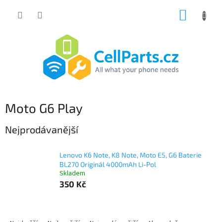
Přejít
NÁKUP
na
obsah
KOŠÍK
Moto G6 Play
Nejprodávanější
Lenovo K6 Note, K8 Note, Moto E5, G6 Baterie
BL270 Originál 4000mAh Li-Pol
Skladem
350 Kč
Ř