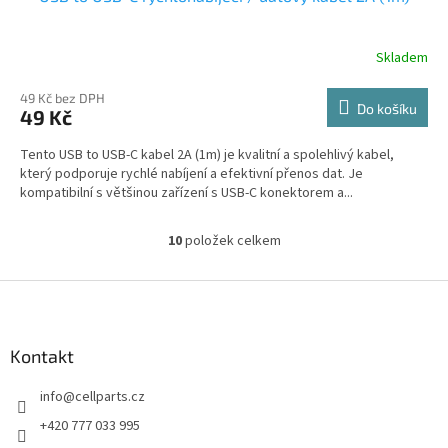
Skladem
49 Kč bez DPH
Do košíku
49 Kč
Tento USB to USB-C kabel 2A (1m) je kvalitní a spolehlivý kabel,
který podporuje rychlé nabíjení a efektivní přenos dat. Je
kompatibilní s většinou zařízení s USB-C konektorem a...
10
položek celkem
O
v
l
Z
á
á
d
p
a
a
Kontakt
c
t
í
info
@
cellparts.cz
í
p
r
+420 777 033 995
v