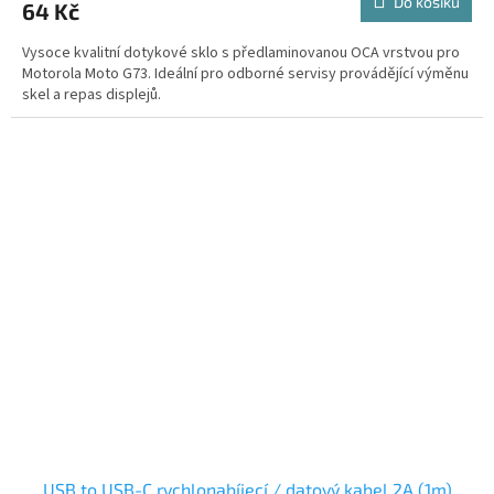
Do košíku
64 Kč
Vysoce kvalitní dotykové sklo s předlaminovanou OCA vrstvou pro
Motorola Moto G73. Ideální pro odborné servisy provádějící výměnu
skel a repas displejů.
USB to USB-C rychlonabíjecí / datový kabel 2A (1m)