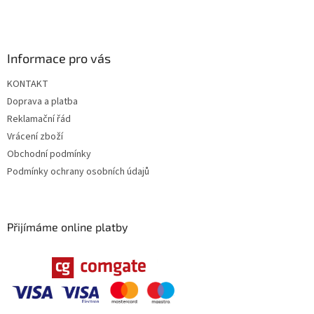
k
y
v
ý
Informace pro vás
p
i
KONTAKT
s
u
Doprava a platba
Reklamační řád
Vrácení zboží
Obchodní podmínky
Podmínky ochrany osobních údajů
Přijímáme online platby