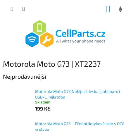
Přejít
NÁKUP
na
obsah
KOŠÍK
Motorola Moto G73 | XT2237
Nejprodávanější
Motorola Moto G73 Nabíjecí deska (subboard)
USB-C, mikrofon
Skladem
199 Kč
Motorola Moto G73 – Přední dotykové sklo s OCA
vrstvou