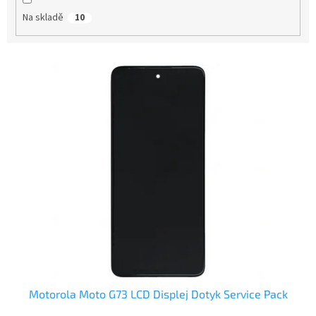
t
Na skladě
10
ů
V
ý
p
i
s
p
r
o
d
u
k
t
ů
Motorola Moto G73 LCD Displej Dotyk Service Pack