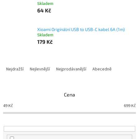
Skladem
64 Kč
Xioami Originální USB to USB-C kabel 6A (1m)
Skladem
179 Kč
Ř
a
Nejdražší
Nejlevnější
Nejprodávanější
Abecedně
z
e
n
Cena
í
p
49
Kč
699
Kč
r
o
d
u
k