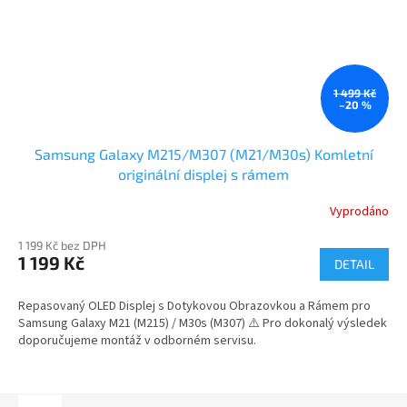
1 499 Kč
–20 %
Samsung Galaxy M215/M307 (M21/M30s) Komletní
originální displej s rámem
Vyprodáno
1 199 Kč bez DPH
1 199 Kč
DETAIL
Repasovaný OLED Displej s Dotykovou Obrazovkou a Rámem pro
Samsung Galaxy M21 (M215) / M30s (M307) ⚠️ Pro dokonalý výsledek
doporučujeme montáž v odborném servisu.