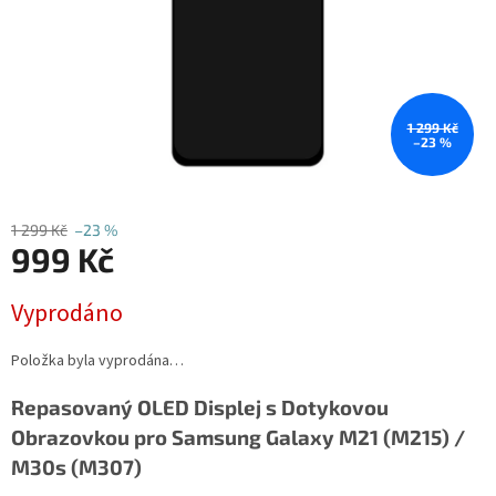
1 299 Kč
–23 %
1 299 Kč
–23 %
999 Kč
Měrná
Vyprodáno
cena:
Položka byla vyprodána…
Repasovaný OLED Displej s Dotykovou
Obrazovkou pro Samsung Galaxy M21 (M215) /
M30s (M307)