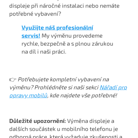
displeje při náročné instalaci nebo nemáte
potřebné vybavení?
Využijte náš profesionální
servis!
My výměnu provedeme
rychle, bezpečně a s plnou zárukou
na díl i naši práci.
👉
Potřebujete kompletní vybavení na
výměnu? Prohlédněte si naši sekci
Nářadí pro
opravy mobilů
, kde najdete vše potřebné!
Důležité upozornění:
Výměna displeje a
dalších součástek u mobilního telefonu je
odborná práce, která vyžaduje zkušenosti a