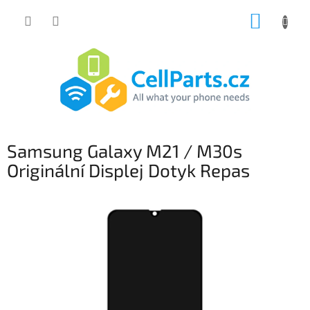
Přejít
NÁKUP
na
obsah
KOŠÍK
Samsung Galaxy M21 / M30s
Originální Displej Dotyk Repas