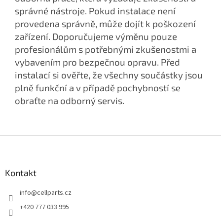
správné nástroje. Pokud instalace není
provedena správně, může dojít k poškození
zařízení. Doporučujeme výměnu pouze
profesionálům s potřebnými zkušenostmi a
vybavením pro bezpečnou opravu. Před
instalací si ověřte, že všechny součástky jsou
plně funkční a v případě pochybností se
obraťte na odborný servis.
Z
á
p
a
Kontakt
t
info
@
cellparts.cz
í
+420 777 033 995