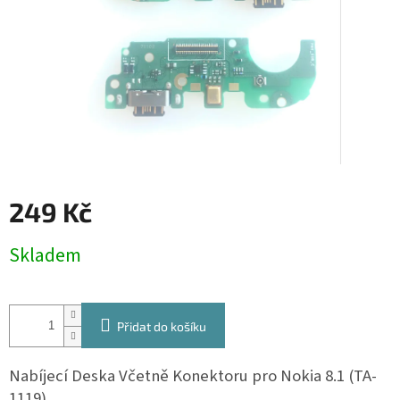
249 Kč
Měrná
Skladem
cena:
Přidat do košíku
Nabíjecí Deska Včetně Konektoru pro Nokia 8.1
(TA-
1119).