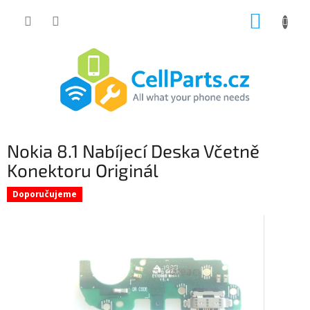
Přejít
NÁKUP
na
obsah
KOŠÍK
Nokia 8.1 Nabíjecí Deska Včetně
Konektoru Originál
Doporučujeme