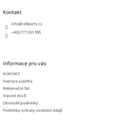
p
a
Kontakt
t
info
@
cellparts.cz
í
+420 777 033 995
Informace pro vás
KONTAKT
Doprava a platba
Reklamační řád
Vrácení zboží
Obchodní podmínky
Podmínky ochrany osobních údajů