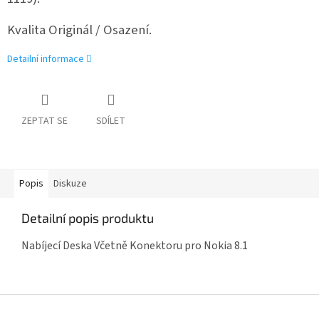
Kvalita Originál / Osazení.
Detailní informace
ZEPTAT SE
SDÍLET
Popis
Diskuze
Detailní popis produktu
Nabíjecí Deska Včetně Konektoru pro Nokia 8.1
Z
á