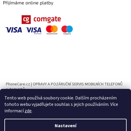
Přijímáme online platby
PhoneCare.cz | OPRAVY A POZÁRUČNÍ SERVIS MOBILNÍCH TELEFONŮ
A TABLETŮ
Tento web používá soubory cookie. Dalším procházením
PhoneParts.cz
tohoto webu vyjadřujete souhlas s jejich používáním. Více
informací
zde
.
Nastavení
Vytvořil Shoptet