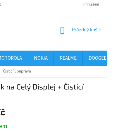
ZBOŽÍ
OBCHODNÍ PODMÍNKY
PODMÍNKY OCHRANY OSOBNÍCH ÚDAJ
Přihlášení
NÁKUPNÍ
Prázdný košík
KOŠÍK
MOTOROLA
NOKIA
REALME
DOOGEE
ALCA
+ Čisticí Souprava
na Celý Displej + Čisticí
Kč
dem