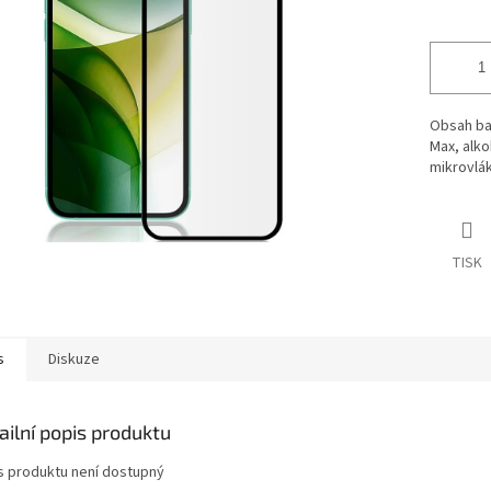
Obsah bal
Max,
alko
mikrovlá
TISK
s
Diskuze
ailní popis produktu
s produktu není dostupný