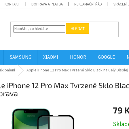
KONTAKT
DOPRAVA A PLATBA
REKLAMAČNÍ ŘÁD
VRÁCENÍ 
HLEDAT
SAMSUNG
XIAOMI
HONOR
GOOGLE
lk balení
Apple iPhone 12 Pro Max Tvrzené Sklo Black na Celý Displej 
e iPhone 12 Pro Max Tvrzené Sklo Black 
prava
79 
Měrná
Skla
cena: