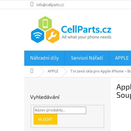
Přejít
info@cellparts.cz
na
obsah
Náhradní díly
Servisní Nářadí
APPLE
Domů
APPLE
Tvrzená skla pro Apple iPhone – Bu
P
Appl
o
s
Sou
Vyhledávání
t
r
a
n
HLEDAT
n