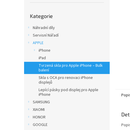
í
p
Přeskočit
a
Kategorie
kategorie
n
e
Náhradní díly
l
Servisní Nářadí
APPLE
iPhone
iPad
Tvrzená skla pro Apple iPhone – Bulk
balení
Skla s OCA pro renovaci iPhone
displejů
Lepící pásky pod displej pro Apple
iPhone
Popi
SAMSUNG
XIAOMI
Det
HONOR
GOOGLE
Popi