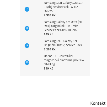
Samsung S931 Galaxy S25 LCD
Displej Service Pack - GH82-
36327A
2 999 Kč
Samsung Galaxy S25 Ultra (SM-
S938) Originální PCB Deska
Service Pack GH96-18321A
649 Kč
Samsung G991 Galaxy S21
Originální Displej Service Pack
2 299 Kč
MaAnt C2 – Univerzální
magnetická platforma pro BGA
reballing
399 Kč
Z
á
p
a
t
Kontakt
í