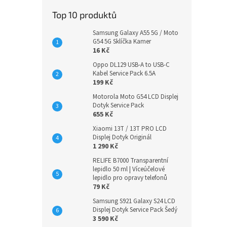
Top 10 produktů
Samsung Galaxy A55 5G / Moto
G54 5G Sklíčka Kamer
16 Kč
Oppo DL129 USB-A to USB-C
Kabel Service Pack 6.5A
199 Kč
Motorola Moto G54 LCD Displej
Dotyk Service Pack
655 Kč
Xiaomi 13T / 13T PRO LCD
Displej Dotyk Originál
1 290 Kč
RELIFE B7000 Transparentní
lepidlo 50 ml | Víceúčelové
lepidlo pro opravy telefonů
79 Kč
Samsung S921 Galaxy S24 LCD
Displej Dotyk Service Pack Šedý
3 590 Kč