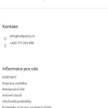
O
v
l
Z
á
á
d
p
a
a
Kontakt
c
t
í
info
@
cellparts.cz
í
p
r
+420 777 033 995
v
k
y
v
ý
Informace pro vás
p
i
KONTAKT
s
u
Doprava a platba
Reklamační řád
Vrácení zboží
Obchodní podmínky
Podmínky ochrany osobních údajů