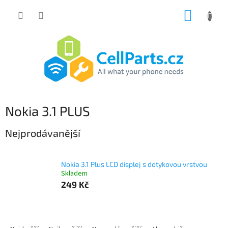
Přejít
NÁKUP
na
obsah
KOŠÍK
Nokia 3.1 PLUS
Nejprodávanější
Nokia 3.1 Plus LCD displej s dotykovou vrstvou
Skladem
249 Kč
Ř