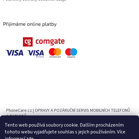
Přijímáme online platby
PhoneCare.cz | OPRAVY A POZÁRUČNÍ SERVIS MOBILNÍCH TELEFONŮ
A TABLETŮ
Tento web používá soubory cookie. Dalším procházením
PhoneParts.cz
tohoto webu vyjadřujete souhlas s jejich používáním. Více
informací
zde
.