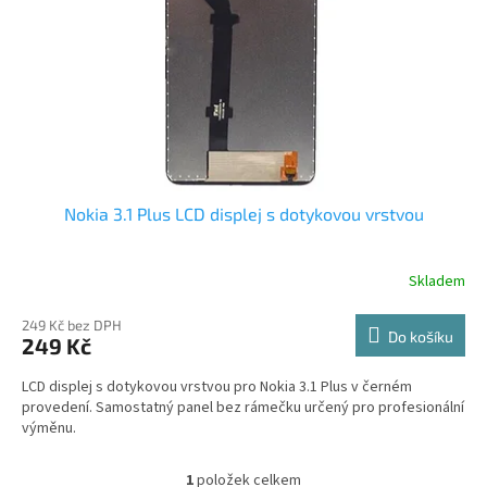
r
o
d
u
k
t
ů
Nokia 3.1 Plus LCD displej s dotykovou vrstvou
Skladem
249 Kč bez DPH
Do košíku
249 Kč
LCD displej s dotykovou vrstvou pro Nokia 3.1 Plus v černém
provedení. Samostatný panel bez rámečku určený pro profesionální
výměnu.
1
položek celkem