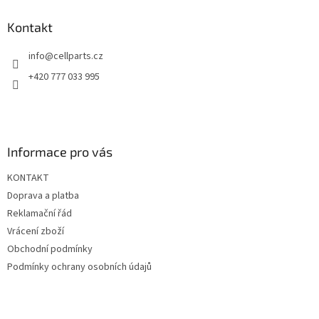
p
a
Kontakt
t
info
@
cellparts.cz
í
+420 777 033 995
Informace pro vás
KONTAKT
Doprava a platba
Reklamační řád
Vrácení zboží
Obchodní podmínky
Podmínky ochrany osobních údajů