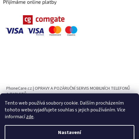
Přijímáme online platby
PhoneCare.cz | OPRAVY A POZÁRUČNÍ SERVIS MOBILNÍCH TELEFONŮ
A TABLETŮ
Tento web používá soubory cookie. Dalším procházením
PhoneParts.cz
tohoto webu vyjadřujete souhlas s jejich používáním. Více
informací
zde
.
Nastavení
Vytvořil Shoptet