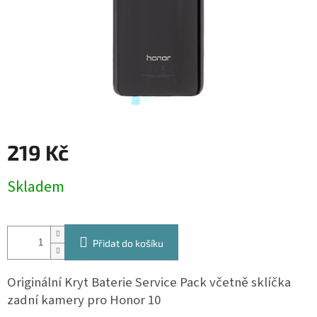
219 Kč
Měrná
Skladem
cena:
Přidat do košíku
Originální Kryt Baterie Service Pack včetně sklíčka
zadní kamery pro Honor 10