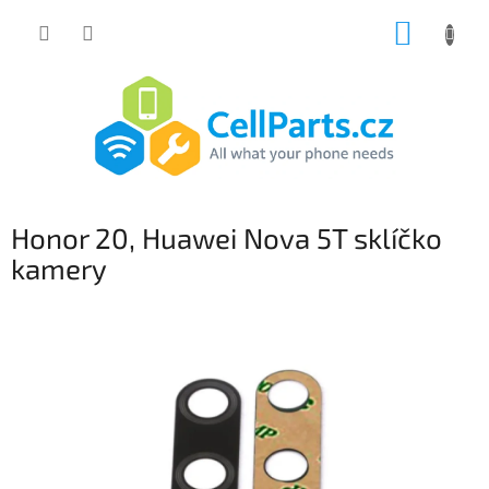
Přejít
NÁKUP
na
obsah
KOŠÍK
Honor 20, Huawei Nova 5T sklíčko
kamery