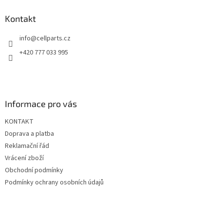
p
a
Kontakt
t
info
@
cellparts.cz
í
+420 777 033 995
Informace pro vás
KONTAKT
Doprava a platba
Reklamační řád
Vrácení zboží
Obchodní podmínky
Podmínky ochrany osobních údajů