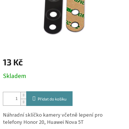
13 Kč
Měrná
Skladem
cena:
Přidat do košíku
Náhradní sklíčko kamery včetně lepení pro
telefony Honor 20, Huawei Nova 5T