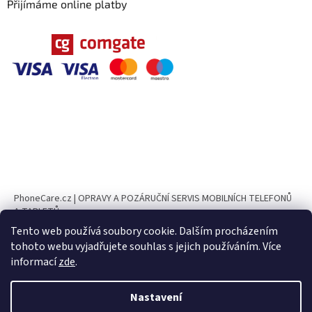
Přijímáme online platby
PhoneCare.cz | OPRAVY A POZÁRUČNÍ SERVIS MOBILNÍCH TELEFONŮ
A TABLETŮ
Tento web používá soubory cookie. Dalším procházením
PhoneParts.cz
tohoto webu vyjadřujete souhlas s jejich používáním. Více
informací
zde
.
UPOZORNĚNÍ Ve dnech 10. 8. – 23. 8. 2026 bude naše provozovna z
důvodu dovolené uzavřena. ✅ Objednávky v e-shopu je možné nadále
vytvářet, jejich expedice bude zahájena od 24. 8. 2026. ❌ Osobní odběr v
Nastavení
Vytvořil Shoptet
tomto období nebude možný. 📧 V případě dotazů, reklamací nebo