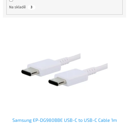
t
Na skladě
3
ů
V
ý
p
i
s
p
r
o
d
u
k
t
ů
Samsung EP-DG980BBE USB-C to USB-C Cable 1m