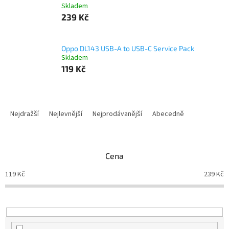
Skladem
239 Kč
Oppo DL143 USB-A to USB-C Service Pack
Skladem
119 Kč
Ř
a
Nejdražší
Nejlevnější
Nejprodávanější
Abecedně
z
e
n
Cena
í
p
119
Kč
239
Kč
r
o
d
u
k