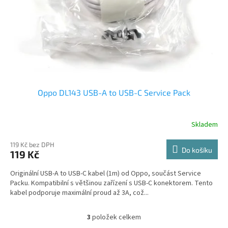
Oppo DL143 USB-A to USB-C Service Pack
Skladem
119 Kč bez DPH
Do košíku
119 Kč
Originální USB-A to USB-C kabel (1m) od Oppo, součást Service
Packu. Kompatibilní s většinou zařízení s USB-C konektorem. Tento
kabel podporuje maximální proud až 3A, což...
3
položek celkem
O