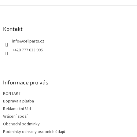
v
l
Z
á
á
d
p
a
a
Kontakt
c
t
í
info
@
cellparts.cz
í
p
r
+420 777 033 995
v
k
y
v
ý
Informace pro vás
p
i
KONTAKT
s
u
Doprava a platba
Reklamační řád
Vrácení zboží
Obchodní podmínky
Podmínky ochrany osobních údajů