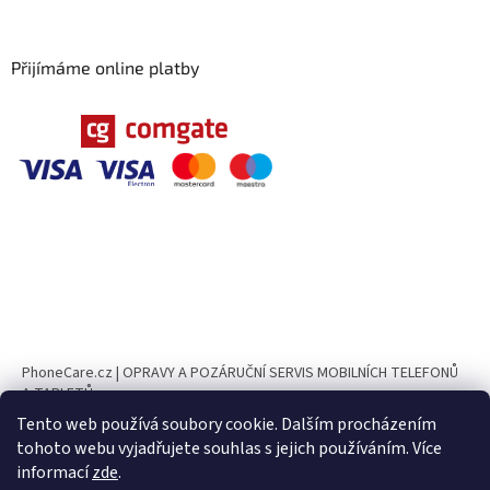
Přijímáme online platby
PhoneCare.cz | OPRAVY A POZÁRUČNÍ SERVIS MOBILNÍCH TELEFONŮ
A TABLETŮ
Tento web používá soubory cookie. Dalším procházením
PhoneParts.cz
tohoto webu vyjadřujete souhlas s jejich používáním. Více
informací
zde
.
UPOZORNĚNÍ Ve dnech 10. 8. – 23. 8. 2026 bude naše provozovna z