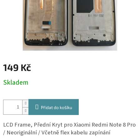
149 Kč
Měrná
Skladem
cena:
Přidat do košíku
LCD Frame, Přední Kryt pro Xiaomi Redmi Note 8 Pro
/ Neoriginální /
Včetně flex kabelu zapínání