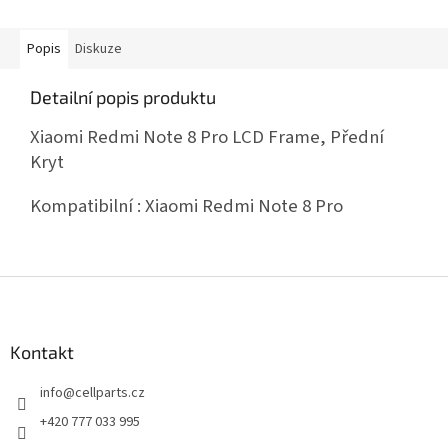
Popis
Diskuze
Detailní popis produktu
Xiaomi Redmi Note 8 Pro LCD Frame, Přední
Kryt
Kompatibilní : Xiaomi Redmi Note 8 Pro
Z
á
p
a
Kontakt
t
info
@
cellparts.cz
í
+420 777 033 995