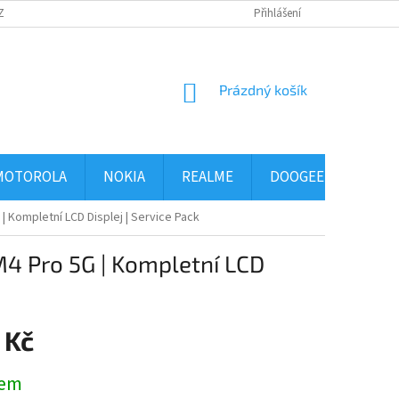
ZBOŽÍ
OBCHODNÍ PODMÍNKY
PODMÍNKY OCHRANY OSOBNÍCH ÚDAJ
Přihlášení
NÁKUPNÍ
Prázdný košík
KOŠÍK
MOTOROLA
NOKIA
REALME
DOOGEE
ALCA
| Kompletní LCD Displej | Service Pack
M4 Pro 5G | Kompletní LCD
 Kč
dem