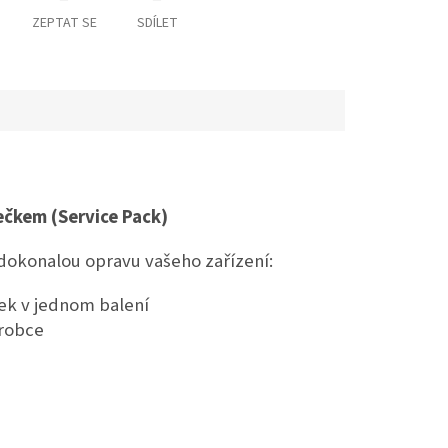
ZEPTAT SE
SDÍLET
ečkem (Service Pack)
dokonalou opravu vašeho zařízení:
ček v jednom balení
ýrobce