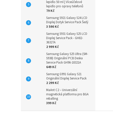
lepidlo 50 ml | Víceúčelové
lepidlo pro opravy telefonů
79 Kč
Samsung S921 Galaxy S24 LCD
Displej Dotyk Service Pack Šedý
3 590 Kč
Samsung S931 Galaxy S25 LCD
Displej Service Pack - GH82-
36327A
2 999 Kč
Samsung Galaxy S25 Ultra (SM-
S938) Originální PCB Deska
Service Pack GH96-18321A
649 Kč
Samsung G991 Galaxy S21
Originální Displej Service Pack
2 299 Kč
MaAnt C2 – Univerzální
magnetická platforma pro BGA
reballing
399 Kč