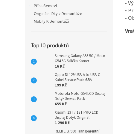
• V
Příslušenství
• P
Originální Díly z Demontáže
• O
Mobily K Demontáží
Vra
Top 10 produktů
Samsung Galaxy A55 5G / Moto
G54 5G Sklíčka Kamer
16 Kč
Oppo DL129 USB-A to USB-C
Kabel Service Pack 6.5A
199 Kč
Motorola Moto G54 LCD Displej
Dotyk Service Pack
655 Kč
Xiaomi 13T / 13T PRO LCD
Displej Dotyk Originál
1 290 Kč
RELIFE B7000 Transparentní