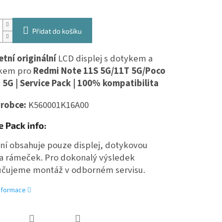
Přidat do košíku
tní originální
LCD displej s dotykem a
kem pro
Redmi Note 11S 5G/11T 5G/Poco
 5G | Service Pack | 100% kompatibilita
robce:
K560001K16A00
e Pack info:
ení obsahuje pouze displej, dotykovou
 a rámeček. Pro dokonalý výsledek
čujeme montáž v odborném servisu.
informace