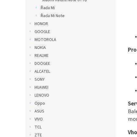
Xiaomi Redmi Note 6 Pro
Řada Mi
Řada Mi Note
HONOR
GOOGLE
MOTOROLA
NOKIA
Pro
REALME
DOOGEE
ALCATEL
SONY
HUAWEI
LENOVO
Ser
Oppo
Bal
ASUS
mon
VIVO
TCL
Vho
ZTE