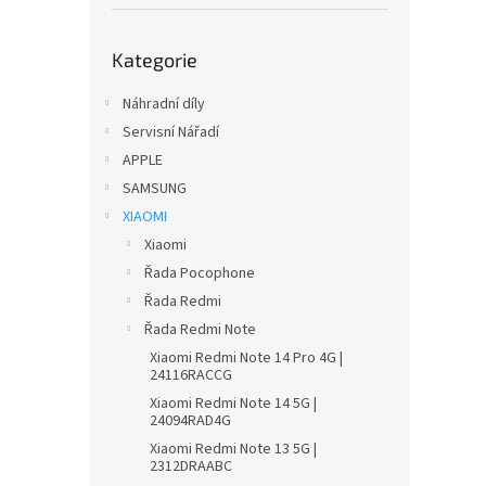
í
p
Přeskočit
a
Kategorie
kategorie
n
e
Náhradní díly
l
Servisní Nářadí
APPLE
SAMSUNG
XIAOMI
Xiaomi
Řada Pocophone
Řada Redmi
Řada Redmi Note
Xiaomi Redmi Note 14 Pro 4G |
24116RACCG
Xiaomi Redmi Note 14 5G |
24094RAD4G
Xiaomi Redmi Note 13 5G |
2312DRAABC