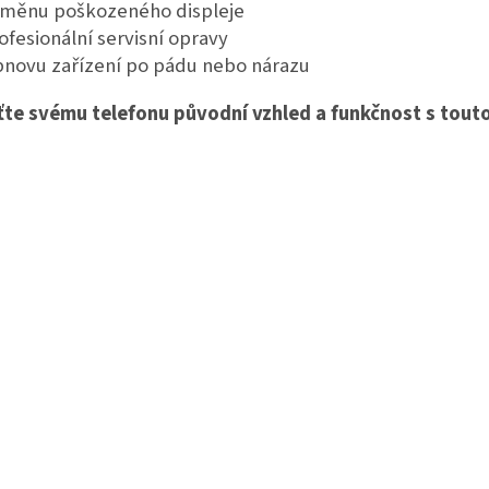
ýměnu poškozeného displeje
rofesionální servisní opravy
bnovu zařízení po pádu nebo nárazu
ťte svému telefonu původní vzhled a funkčnost s tout