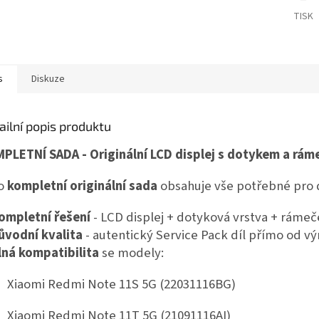
TISK
s
Diskuze
ailní popis produktu
PLETNÍ SADA - Originální LCD displej s dotykem a rám
o
kompletní originální sada
obsahuje vše potřebné pro 
ompletní řešení
- LCD displej + dotyková vrstva + ráme
ůvodní kvalita
- autentický Service Pack díl přímo od v
lná kompatibilita
se modely:
Xiaomi Redmi Note 11S 5G (22031116BG)
Xiaomi Redmi Note 11T 5G (21091116AI)