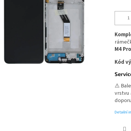
Komple
rámeč
M4 Pro
Kód vý
Servic
⚠️ Bal
vrstvu
doporu
Detailní 