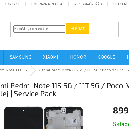
KONTAKT
DOPRAVA A PLATBA
REKLAMAČNÍ ŘÁD
VRÁCENÍ 
HLEDAT
SAMSUNG
XIAOMI
HONOR
GOOGLE
dmi Note 11s 5G
Xiaomi Redmi Note 11S 5G / 11T 5G / Poco M4 Pro 5G 
mi Redmi Note 11S 5G / 11T 5G / Poco 
lej | Service Pack
899
Měrná
Skla
cena: