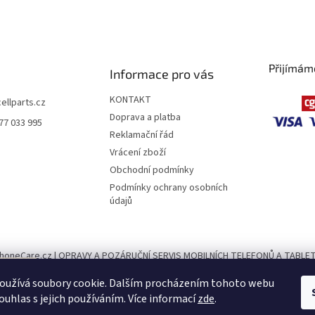
Přijímám
Informace pro vás
KONTAKT
cellparts.cz
Doprava a platba
77 033 995
Reklamační řád
Vrácení zboží
Obchodní podmínky
Podmínky ochrany osobních
údajů
honeCare.cz | OPRAVY A POZÁRUČNÍ SERVIS MOBILNÍCH TELEFONŮ A TABLE
né
de
oužívá soubory cookie. Dalším procházením tohoto webu
PhoneParts.cz
dě
ouhlas s jejich používáním. Více informací
zde
.
bo