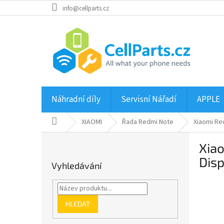
Přejít
info@cellparts.cz
na
obsah
Náhradní díly
Servisní Nářadí
APPLE
Domů
XIAOMI
Řada Redmi Note
Xiaomi Re
P
Xiao
o
s
Disp
Vyhledávání
t
r
a
n
HLEDAT
n