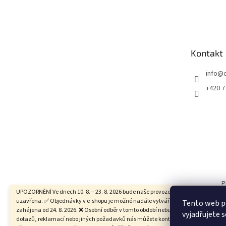
Z
á
p
a
t
Kontakt
í
info
@
+420 7
P
UPOZORNĚNÍ Ve dnech 10. 8. – 23. 8. 2026 bude naše provozovna z důvodu dovole
uzavřena. ✅ Objednávky v e-shopu je možné nadále vytvářet, jejich expedice bu
Tento web p
zahájena od 24. 8. 2026. ❌ Osobní odběr v tomto období nebude možný. 📧 V přípa
vyjadřujete s
dotazů, reklamací nebo jiných požadavků nás můžete kontaktovat e-mailem ne