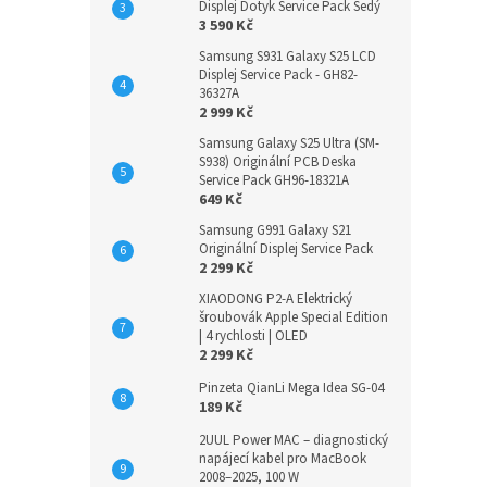
Displej Dotyk Service Pack Šedý
3 590 Kč
Samsung S931 Galaxy S25 LCD
Displej Service Pack - GH82-
36327A
2 999 Kč
Samsung Galaxy S25 Ultra (SM-
S938) Originální PCB Deska
Service Pack GH96-18321A
649 Kč
Samsung G991 Galaxy S21
Originální Displej Service Pack
2 299 Kč
XIAODONG P2-A Elektrický
šroubovák Apple Special Edition
| 4 rychlosti | OLED
2 299 Kč
Pinzeta QianLi Mega Idea SG-04
189 Kč
2UUL Power MAC – diagnostický
napájecí kabel pro MacBook
2008–2025, 100 W