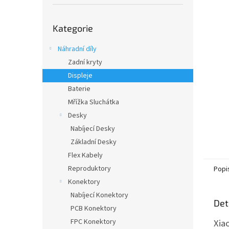
í
p
Přeskočit
a
Kategorie
kategorie
n
e
Náhradní díly
l
Zadní kryty
Displeje
Baterie
Mřížka Sluchátka
Desky
Nabíjecí Desky
Základní Desky
Flex Kabely
Reproduktory
Popi
Konektory
Nabíjecí Konektory
Det
PCB Konektory
Xia
FPC Konektory