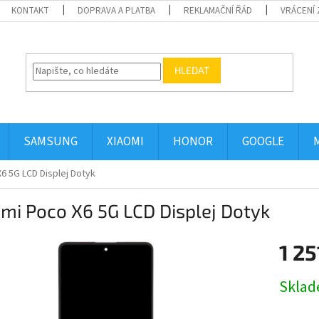
KONTAKT
DOPRAVA A PLATBA
REKLAMAČNÍ ŘÁD
VRÁCENÍ 
HLEDAT
SAMSUNG
XIAOMI
HONOR
GOOGLE
6 5G LCD Displej Dotyk
mi Poco X6 5G LCD Displej Dotyk
1 25
Měrná
Skla
cena: