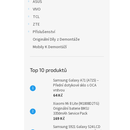
ASUS
VIVO
TCL
ZTE
Příslušenství
Originální Díly z Demontáže
Mobily K Demontáží
Top 10 produktů
Samsung Galaxy A71 (A715) –
Přední dotykové sklo s OCA
vrstvou
64 Kč
Xiaomi Mi 8 Lite (M1808D2TG)
Originální baterie BM3J
3350mAh Service Pack
169 Kč
Samsung S921 Galaxy S24 LCD