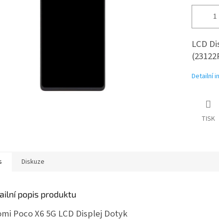
LCD Di
(23122
Detailní 
TISK
s
Diskuze
ailní popis produktu
omi Poco X6 5G LCD Displej Dotyk