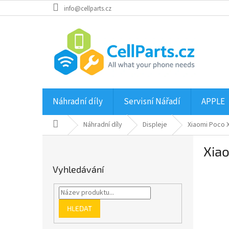
Přejít
info@cellparts.cz
na
obsah
Náhradní díly
Servisní Nářadí
APPLE
Domů
Náhradní díly
Displeje
Xiaomi Poco X
P
Xiao
o
s
Vyhledávání
t
r
a
n
HLEDAT
n