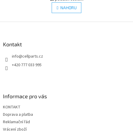
v
á
l
NAHORU
n
á
k
d
o
v
Z
a
á
c
á
n
í
p
í
p
a
Kontakt
r
t
v
info
@
cellparts.cz
í
k
y
+420 777 033 995
v
ý
p
i
s
Informace pro vás
u
KONTAKT
Doprava a platba
Reklamační řád
Vrácení zboží