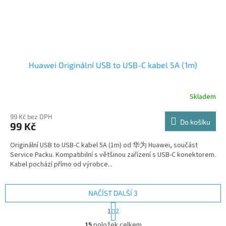
Huawei Originální USB to USB-C kabel 5A (1m)
Skladem
99 Kč bez DPH
Do košíku
99 Kč
Originální USB to USB-C kabel 5A (1m) od 华为 Huawei, součást
Service Packu. Kompatibilní s většinou zařízení s USB-C konektorem.
Kabel pochází přímo od výrobce...
NAČÍST DALŠÍ 3
S
1
2
t
O
r
15
položek celkem