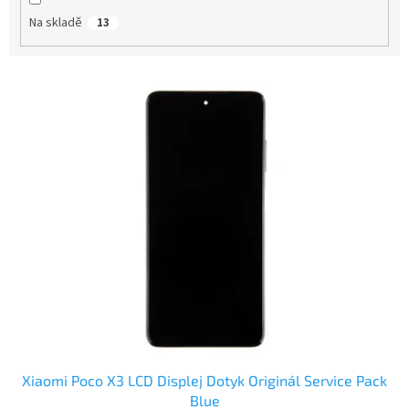
t
Na skladě
13
ů
V
ý
p
i
s
p
r
o
d
u
k
t
ů
Xiaomi Poco X3 LCD Displej Dotyk Originál Service Pack
Blue