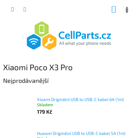
Přejít
NÁKUP
na
obsah
KOŠÍK
Xiaomi Poco X3 Pro
Nejprodávanější
Xioami Originální USB to USB-C kabel 6A (1m)
Skladem
179 Kč
Huawei Originální USB to USB-C kabel 5A (1m)