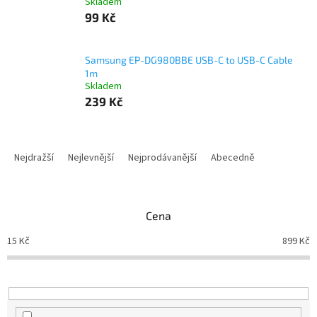
Skladem
99 Kč
Samsung EP-DG980BBE USB-C to USB-C Cable
1m
Skladem
239 Kč
Ř
a
Nejdražší
Nejlevnější
Nejprodávanější
Abecedně
z
e
n
Cena
í
p
15
Kč
899
Kč
r
o
d
u
k