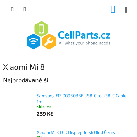
Přejít
NÁKUP
na
obsah
KOŠÍK
Xiaomi Mi 8
Nejprodávanější
Samsung EP-DG980BBE USB-C to USB-C Cable
1m
Skladem
239 Kč
Xiaomi Mi 8 LCD Displej Dotyk Oled Černý