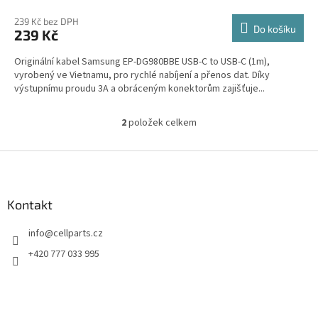
239 Kč bez DPH
Do košíku
239 Kč
Originální kabel Samsung EP-DG980BBE USB-C to USB-C (1m),
vyrobený ve Vietnamu, pro rychlé nabíjení a přenos dat. Díky
výstupnímu proudu 3A a obráceným konektorům zajišťuje...
2
položek celkem
O
v
l
Z
á
á
d
p
a
a
Kontakt
c
t
í
info
@
cellparts.cz
í
p
r
+420 777 033 995
v
k
y
v
ý