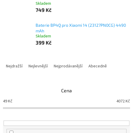
Skladem
749 Kč
Baterie BP4Q pro Xiaomi 14 (23127PN0CG) 4490
mAh
Skladem
399 Kč
Ř
a
Nejdražší
Nejlevnější
Nejprodávanější
Abecedně
z
e
n
Cena
í
p
49
Kč
4072
Kč
r
o
d
u
k