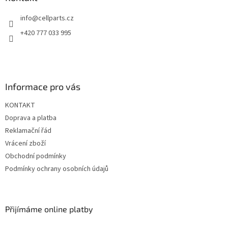
c
t
í
info
@
cellparts.cz
í
p
r
+420 777 033 995
v
k
y
v
ý
Informace pro vás
p
i
KONTAKT
s
u
Doprava a platba
Reklamační řád
Vrácení zboží
Obchodní podmínky
Podmínky ochrany osobních údajů
Přijímáme online platby