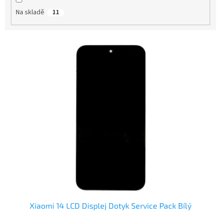
t
Na skladě
11
ů
V
ý
p
i
s
p
r
o
d
u
k
t
ů
Xiaomi 14 LCD Displej Dotyk Service Pack Bílý