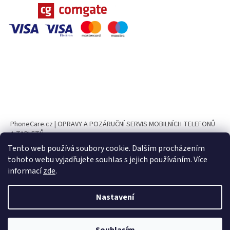
PhoneCare.cz | OPRAVY A POZÁRUČNÍ SERVIS MOBILNÍCH TELEFONŮ
A TABLETŮ
Tento web používá soubory cookie. Dalším procházením
PhoneParts.cz
tohoto webu vyjadřujete souhlas s jejich používáním. Více
informací
zde
.
Nastavení
Vytvořil Shoptet