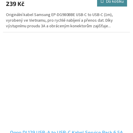
Do košíku
239 Kč
Originální kabel Samsung EP-DG980BBE USB-C to USB-C (1m),
vyrobený ve Vietnamu, pro rychlé nabíjení a přenos dat. Díky
výstupnímu proudu 3A a obráceným konektorům zajišťuje...
Oppo DL129 USB-A to USB-C Kabel Service Pack 6.5A