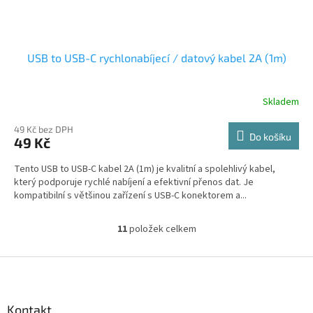
USB to USB-C rychlonabíjecí / datový kabel 2A (1m)
Skladem
49 Kč bez DPH
Do košíku
49 Kč
Tento USB to USB-C kabel 2A (1m) je kvalitní a spolehlivý kabel,
který podporuje rychlé nabíjení a efektivní přenos dat. Je
kompatibilní s většinou zařízení s USB-C konektorem a...
11
položek celkem
O
v
l
Z
á
á
d
p
a
a
Kontakt