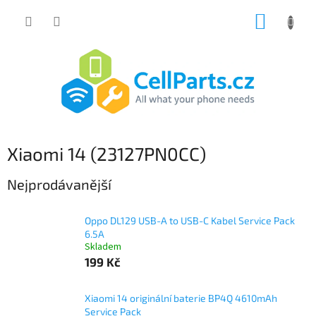
Přejít
NÁKUP
na
obsah
KOŠÍK
Xiaomi 14 (23127PN0CC)
Nejprodávanější
Oppo DL129 USB-A to USB-C Kabel Service Pack
6.5A
Skladem
199 Kč
Xiaomi 14 originální baterie BP4Q 4610mAh
Service Pack