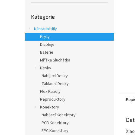
í
p
Přeskočit
a
Kategorie
kategorie
n
e
Náhradní díly
l
Kryty
Displeje
Baterie
Mřížka Sluchátka
Desky
Nabíjecí Desky
Základní Desky
Flex Kabely
Reproduktory
Popi
Konektory
Nabíjecí Konektory
Det
PCB Konektory
FPC Konektory
Xiao