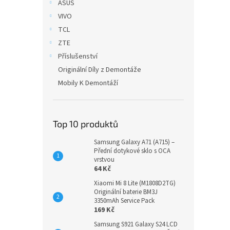
ASUS
VIVO
TCL
ZTE
Příslušenství
Originální Díly z Demontáže
Mobily K Demontáží
Top 10 produktů
Samsung Galaxy A71 (A715) –
Přední dotykové sklo s OCA
vrstvou
64 Kč
Xiaomi Mi 8 Lite (M1808D2TG)
Originální baterie BM3J
3350mAh Service Pack
169 Kč
Samsung S921 Galaxy S24 LCD