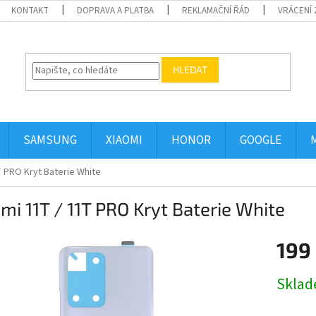
KONTAKT
DOPRAVA A PLATBA
REKLAMAČNÍ ŘÁD
VRÁCENÍ 
HLEDAT
SAMSUNG
XIAOMI
HONOR
GOOGLE
T PRO Kryt Baterie White
mi 11T / 11T PRO Kryt Baterie White
199
Měrná
Skla
cena: