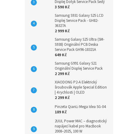
Displej Dotyk Service Pack Šedý
3 590 Kč
Samsung S931 Galaxy S25 LCD
Displej Service Pack - GH82-
36327A
2 999 Kč
Samsung Galaxy S25 Ultra (SM-
S938) Originální PCB Deska
Service Pack GH96-18321A
649 Kč
Samsung G991 Galaxy S21
Originální Displej Service Pack
2 299 Kč
XIAODONG P2-A Elektrický
šroubovák Apple Special Edition
| 4 rychlosti | OLED
2 299 Kč
Pinzeta QianLi Mega Idea SG-04
189 Kč
2UUL Power MAC – diagnostický
napájecí kabel pro MacBook
2008–2025, 100 W