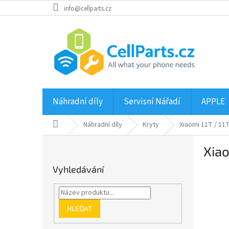
Přejít
info@cellparts.cz
na
obsah
Náhradní díly
Servisní Nářadí
APPLE
Domů
Náhradní díly
Kryty
Xiaomi 11T / 11
P
Xiao
o
s
Vyhledávání
t
r
a
n
HLEDAT
n