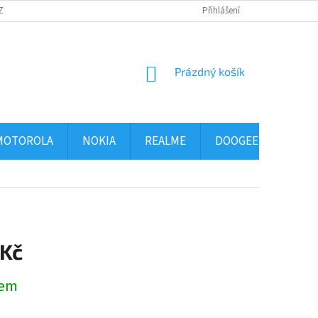
ZBOŽÍ
OBCHODNÍ PODMÍNKY
PODMÍNKY OCHRANY OSOBNÍCH ÚDAJ
Přihlášení
NÁKUPNÍ
Prázdný košík
KOŠÍK
MOTOROLA
NOKIA
REALME
DOOGEE
ALCA
 Kč
dem