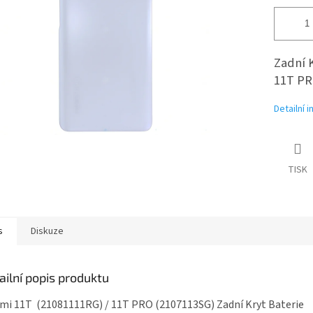
Zadní 
11T PR
Detailní 
TISK
s
Diskuze
ailní popis produktu
mi 11T (21081111RG) / 11T PRO (2107113SG) Zadní Kryt Baterie