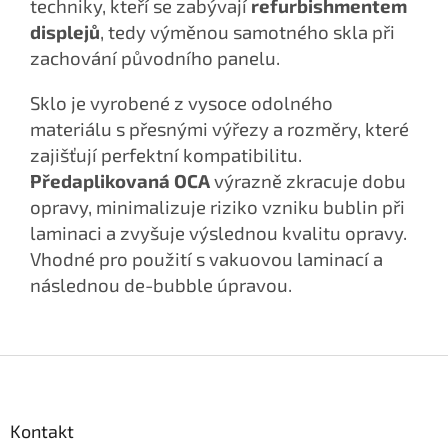
techniky, kteří se zabývají
refurbishmentem
displejů
, tedy výměnou samotného skla při
zachování původního panelu.
Sklo je vyrobené z vysoce odolného
materiálu s přesnými výřezy a rozměry, které
zajišťují perfektní kompatibilitu.
Předaplikovaná OCA
výrazně zkracuje dobu
opravy, minimalizuje riziko vzniku bublin při
laminaci a zvyšuje výslednou kvalitu opravy.
Vhodné pro použití s vakuovou laminací a
následnou de-bubble úpravou.
Z
á
p
a
Kontakt