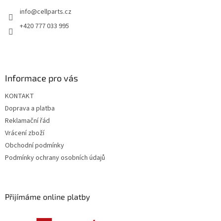
t
info
@
cellparts.cz
í
+420 777 033 995
Informace pro vás
KONTAKT
Doprava a platba
Reklamační řád
Vrácení zboží
Obchodní podmínky
Podmínky ochrany osobních údajů
Přijímáme online platby