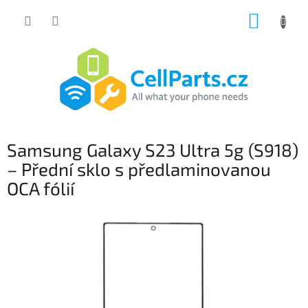
Přejít
NÁKUP
na
obsah
KOŠÍK
Samsung Galaxy S23 Ultra 5g (S918)
– Přední sklo s předlaminovanou
OCA fólií