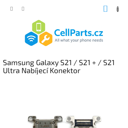
Přejít
NÁKUP
na
obsah
KOŠÍK
Samsung Galaxy S21 / S21 + / S21
Ultra Nabíjecí Konektor