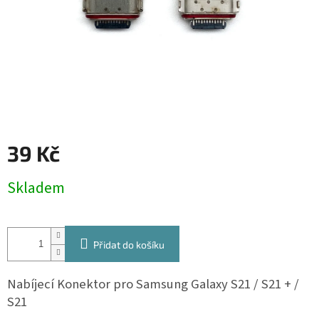
39 Kč
Měrná
Skladem
cena:
Přidat do košíku
Nabíjecí Konektor pro Samsung Galaxy S21 / S21 + /
S21