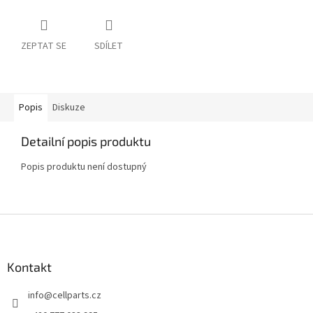
ZEPTAT SE
SDÍLET
Popis
Diskuze
Detailní popis produktu
Popis produktu není dostupný
Z
á
p
a
Kontakt
t
info
@
cellparts.cz
í