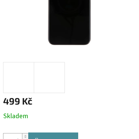
499 Kč
Měrná
Skladem
cena: