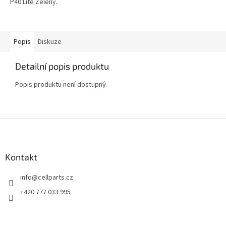
P40 Lite Zelený.
Popis
Diskuze
Detailní popis produktu
Popis produktu není dostupný
Z
á
p
a
Kontakt
t
info
@
cellparts.cz
í
+420 777 033 995