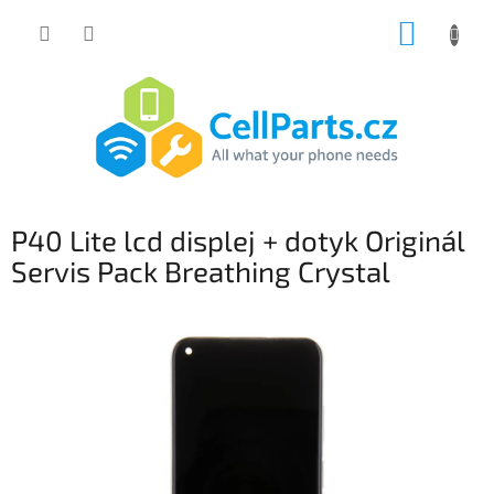
Přejít
NÁKUP
na
obsah
KOŠÍK
P40 Lite lcd displej + dotyk Originál
Servis Pack Breathing Crystal