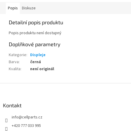
Popis
Diskuze
Detailní popis produktu
Popis produktu není dostupný
Doplňkové parametry
Kategorie
:
Displeje
Barva
:
černá
Kvalita
:
není originál
Z
á
p
a
Kontakt
t
info
@
cellparts.cz
í
+420 777 033 995