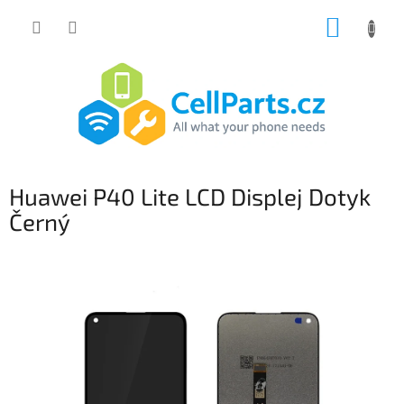
Přejít
NÁKUP
na
obsah
KOŠÍK
Huawei P40 Lite LCD Displej Dotyk
Černý