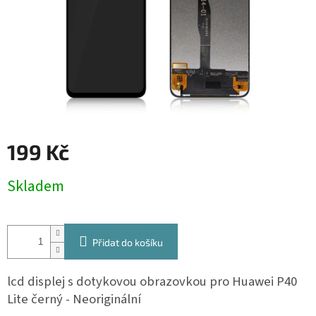
199 Kč
Měrná
Skladem
cena:
Přidat do košíku
lcd displej s dotykovou obrazovkou pro Huawei P40
Lite černý - Neoriginální