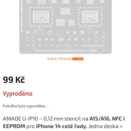
99 Kč
Měrná
Vyprodáno
cena:
Položka byla vyprodána…
AMAOE U-IP10 – 0,12 mm stencil na
A15/A16, NFC i
EEPROM
pro
iPhone 14 celé řady.
Jedna deska =