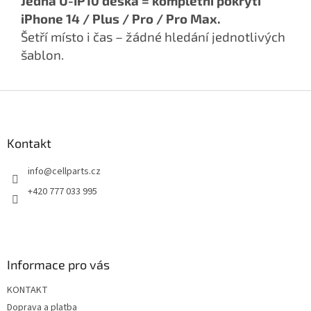
Jedna U-IP10 deska = kompletní pokrytí
iPhone 14 / Plus / Pro / Pro Max.
Šetří místo i čas – žádné hledání jednotlivých
šablon.
Z
á
p
a
Kontakt
t
info
@
cellparts.cz
í
+420 777 033 995
Informace pro vás
KONTAKT
Doprava a platba