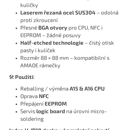
kuličky
Laserem řezaná ocel SUS304
– odolná
proti zkroucení
Přesné
BGA otvory
pro CPU, NFC i
EEPROM – žádné posuvy
Half-etched technologie
– čistý otisk
pasty i kuliček
Rozměr 88 × 88 mm – kompatibilní s
AMAOE rámečky
🛠
Použití:
Reballing / výměna
A15 & A16 CPU
Oprava
NFC
Přepájení
EEPROM
Servis
logic board
na úrovni micro-
soldering