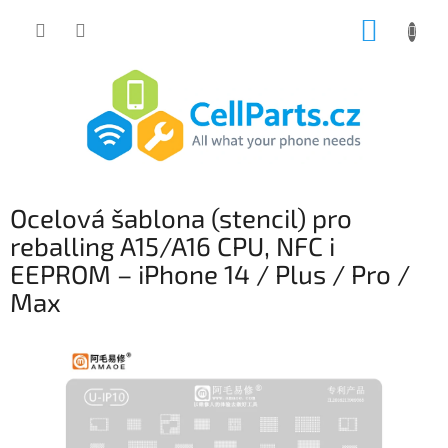
Přejít
NÁKUP
na
obsah
KOŠÍK
Ocelová šablona (stencil) pro
reballing A15/A16 CPU, NFC i
EEPROM – iPhone 14 / Plus / Pro /
Max