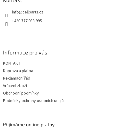
a
Kontakt
t
info
@
cellparts.cz
í
+420 777 033 995
Informace pro vás
KONTAKT
Doprava a platba
Reklamační řád
Vrácení zboží
Obchodní podmínky
Podmínky ochrany osobních údajů
Přijímáme online platby