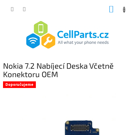
Přejít
NÁKUP
na
obsah
KOŠÍK
Nokia 7.2 Nabíjecí Deska Včetně
Konektoru OEM
Doporučujeme