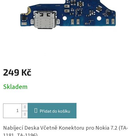
249 Kč
Měrná
Skladem
cena:
Přidat do košíku
Nabíjecí Deska Včetně Konektoru pro Nokia 7.2 (
TA-
1181, TA-1196
)