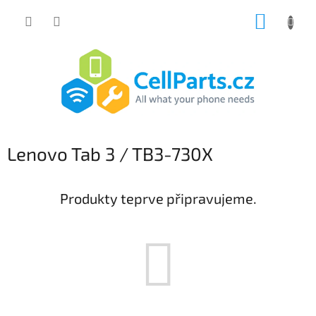
Přejít
NÁKUP
na
obsah
KOŠÍK
Lenovo Tab 3 / TB3-730X
Produkty teprve připravujeme.