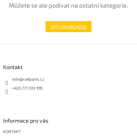
Můžete se ale podívat na ostatní kategorie.
ZPĚT DO OBCHODU
Z
á
p
a
Kontakt
t
info
@
cellparts.cz
í
+420 777 033 995
Informace pro vás
KONTAKT