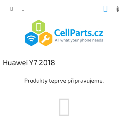
Přejít
NÁKUP
na
obsah
KOŠÍK
Huawei Y7 2018
Produkty teprve připravujeme.