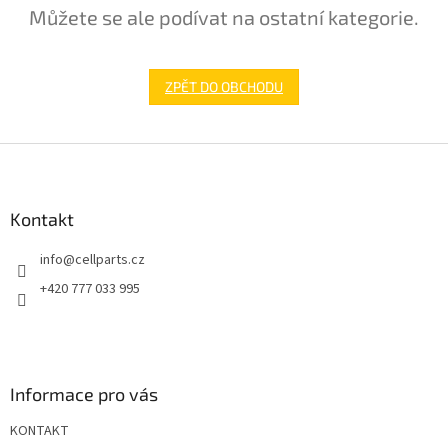
Můžete se ale podívat na ostatní kategorie.
ZPĚT DO OBCHODU
Z
á
p
a
Kontakt
t
info
@
cellparts.cz
í
+420 777 033 995
Informace pro vás
KONTAKT