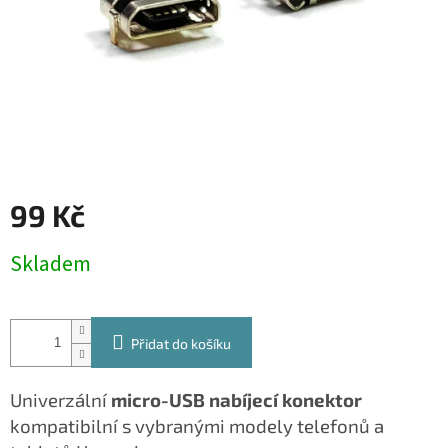
99 Kč
Měrná
Skladem
cena:
Přidat do košíku
Univerzální
micro-USB nabíjecí konektor
kompatibilní s vybranými modely telefonů a