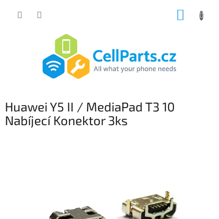
Přejít
NÁKUP
na
obsah
KOŠÍK
Huawei Y5 II / MediaPad T3 10
Nabíjecí Konektor 3ks