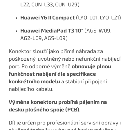
L22, CUN-L33, CUN-U29)
Huawei Y6 II Compact
(LYO-L01, LYO-L21)
Huawei MediaPad T3 10"
(AGS-W09,
AG2-L09, AGS-L09)
Konektor slouží jako přímá náhrada za
poškozený, uvolněný nebo nefunkční nabíjecí
port. Po odborné výměně
obnovuje plnou
funkčnost nabíjení dle specifikace
konkrétního modelu
a stabilní připojení
nabíjecího kabelu.
Výměna konektoru probíhá pájením na
desku plošného spoje (PCB)
.
Díl je určen pro profesionální servisní opravy i
zkušené techniky vybavené horkovzdušnou