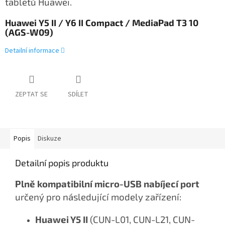
tabletů Huawei.
Huawei Y5 II / Y6 II Compact / MediaPad T3 10
(AGS-W09)
Detailní informace
ZEPTAT SE
SDÍLET
Popis
Diskuze
Detailní popis produktu
Plně kompatibilní
micro-USB nabíjecí port
určený pro následující modely zařízení:
Huawei Y5 II
(CUN-L01, CUN-L21, CUN-