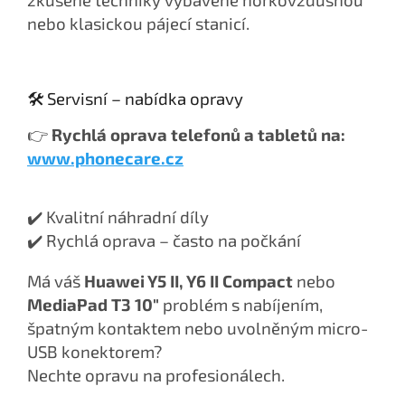
nebo klasickou pájecí stanicí.
🛠️ Servisní – nabídka opravy
👉
Rychlá oprava telefonů a tabletů na:
www.phonecare.cz
✔️ Kvalitní náhradní díly
✔️ Rychlá oprava – často na počkání
Má váš
Huawei Y5 II, Y6 II Compact
nebo
MediaPad T3 10"
problém s nabíjením,
špatným kontaktem nebo uvolněným micro-
USB konektorem?
Nechte opravu na profesionálech.