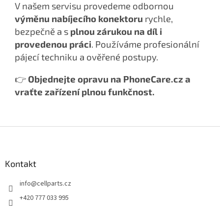
V našem servisu provedeme odbornou
výměnu nabíjecího konektoru
rychle,
bezpečně a s
plnou zárukou na díl i
provedenou práci
. Používáme profesionální
pájecí techniku a ověřené postupy.
👉
Objednejte opravu na PhoneCare.cz a
vraťte zařízení plnou funkčnost.
Z
á
p
a
Kontakt
t
info
@
cellparts.cz
í
+420 777 033 995