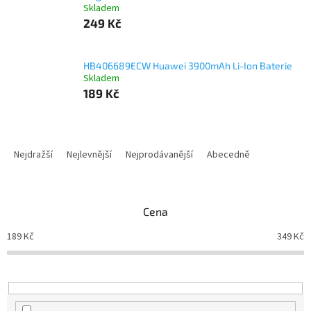
Skladem
249 Kč
HB406689ECW Huawei 3900mAh Li-Ion Baterie
Skladem
189 Kč
Ř
a
Nejdražší
Nejlevnější
Nejprodávanější
Abecedně
z
e
n
Cena
í
p
189
Kč
349
Kč
r
o
d
u
k