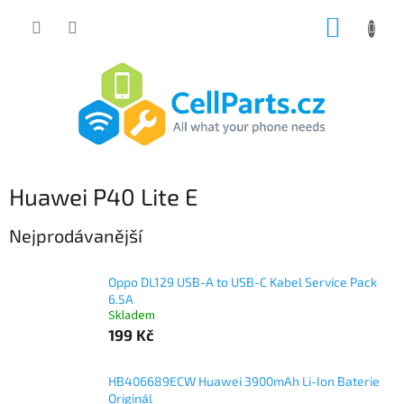
Přejít
NÁKUP
na
obsah
KOŠÍK
Huawei P40 Lite E
Nejprodávanější
Oppo DL129 USB-A to USB-C Kabel Service Pack
6.5A
Skladem
199 Kč
HB406689ECW Huawei 3900mAh Li-Ion Baterie
Originál