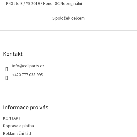
P40 lite E / Y9 2019 / Honor 8C Neoriginální
5
položek celkem
O
v
l
Z
á
á
d
p
a
a
Kontakt
c
t
í
info
@
cellparts.cz
í
p
r
+420 777 033 995
v
k
y
v
ý
Informace pro vás
p
i
KONTAKT
s
u
Doprava a platba
Reklamační řád