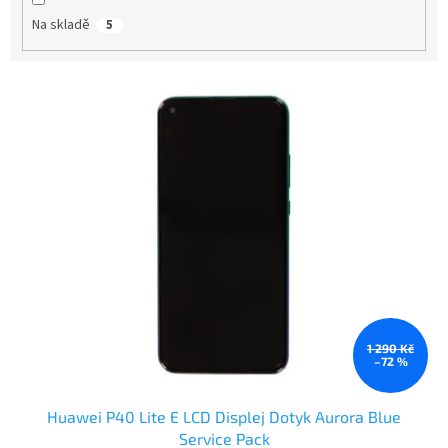
t
Na skladě
5
ů
V
ý
p
i
s
p
r
o
d
u
k
t
1 290 Kč
ů
–72 %
Huawei P40 Lite E LCD Displej Dotyk Aurora Blue
Service Pack