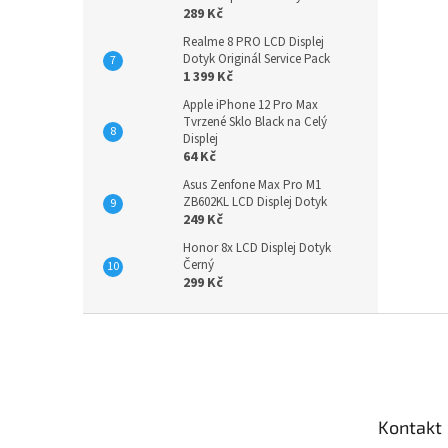
289 Kč
Realme 8 PRO LCD Displej
Dotyk Originál Service Pack
1 399 Kč
Apple iPhone 12 Pro Max
Tvrzené Sklo Black na Celý
Displej
64 Kč
Asus Zenfone Max Pro M1
ZB602KL LCD Displej Dotyk
249 Kč
Honor 8x LCD Displej Dotyk
Černý
299 Kč
Z
á
p
a
t
Kontakt
í