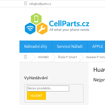
Přejít
info@cellparts.cz
na
obsah
Náhradní díly
Servisní Nářadí
APPLE
Domů
HUAWEI
Řada P Smart
Huawei P Sma
P
Hua
o
s
Vyhledávání
Nejpr
t
r
a
n
HLEDAT
n