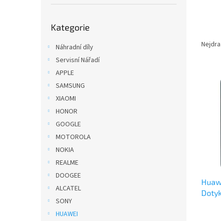
í
p
Přeskočit
a
Kategorie
kategorie
Ř
n
a
e
Nejdra
Náhradní díly
z
l
Servisní Nářadí
e
APPLE
V
n
ý
SAMSUNG
í
p
p
XIAOMI
i
r
HONOR
s
o
GOOGLE
p
d
MOTOROLA
r
u
NOKIA
o
k
d
t
REALME
u
ů
DOOGEE
Huawe
k
ALCATEL
Doty
t
SONY
ů
HUAWEI