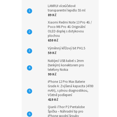
LANRUI víceúčelové
transparentní lepidlo 55 ml
89 Kč
Xiaomi Redmi Note 13 Pro 4G /
Poco M6 Pro 4G Originální
OLED displej s dotykovou
plochou
659 Kč
Výměnný křížový bit PH1.5
59 Kč
Nabíjecí USB kabel s 2mm
(tenkým) konektorem pro
telefony Nokia
99 Kč
iPhone 12 Pro Max Baterie
Grade A: Zvýšená kapacita (4700
mAh), s plnou diagnostikou,
Včetně podlepení
419 Kč
Qianli iThor P2 Pentalobe
Špička – Náhradní tip pro
iPhone spodní šrouby