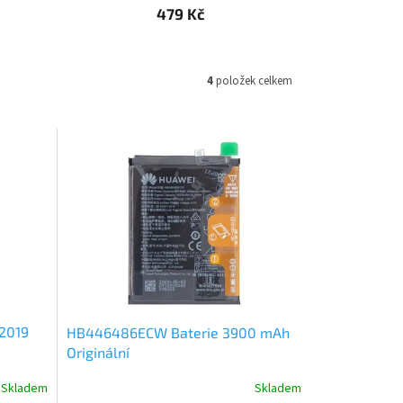
479 Kč
4
položek celkem
 2019
HB446486ECW Baterie 3900 mAh
Originální
Skladem
Skladem