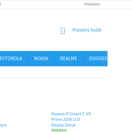
ZBOŽÍ
OBCHODNÍ PODMÍNKY
PODMÍNKY OCHRANY OSOBNÍCH ÚDAJ
Přihlášení
NÁKUPNÍ
Prázdný košík
KOŠÍK
MOTOROLA
NOKIA
REALME
DOOGEE
ALCA
Huawei P Smart Z, Y9
Prime 2019 LCD
Pack
Displej Dotyk
Skladem