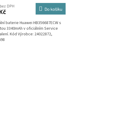
 bez DPH
Do košíku
Kč
ální baterie Huawei HB356687ECW s
tou 3340mAh v oficiálním Service
alení. Kód Výrobce: 24022872,
698
O
v
l
á
d
a
c
í
p
r
v
k
y
v
ý