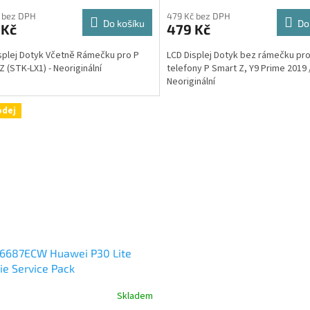
 bez DPH
479 Kč bez DPH
Do košíku
Do
 Kč
479 Kč
splej Dotyk Včetně Rámečku pro P
LCD Displej Dotyk bez rámečku pr
Z (STK-LX1) - Neoriginální
telefony P Smart Z, Y9 Prime 2019 
Neoriginální
odej
6687ECW Huawei P30 Lite
ie Service Pack
Skladem