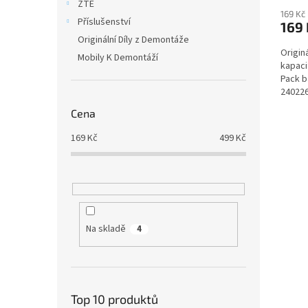
ZTE
169 Kč
Příslušenství
169 
Originální Díly z Demontáže
Origin
Mobily K Demontáží
kapaci
Pack b
24022
Cena
169
Kč
499
Kč
Na skladě
4
Top 10 produktů