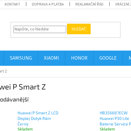
KONTAKT
DOPRAVA A PLATBA
REKLAMAČNÍ ŘÁD
VRÁCENÍ 
HLEDAT
SAMSUNG
XIAOMI
HONOR
GOOGLE
rt Z
wei P Smart Z
odávanější
Huawei P Smart Z LCD
HB356687ECW
Displej Dotyk Rám
Huawei P30 Lite
Černý
Baterie Service 
Skladem
Skladem