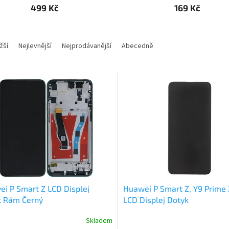
499 Kč
169 Kč
žší
Nejlevnější
Nejprodávanější
Abecedně
i P Smart Z LCD Displej
Huawei P Smart Z, Y9 Prime
k Rám Černý
LCD Displej Dotyk
Skladem