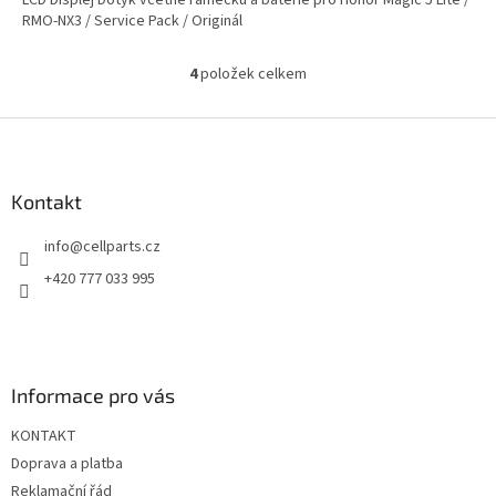
LCD Displej Dotyk včetně rámečku a baterie pro Honor Magic 5 Lite /
RMO-NX3 / Service Pack / Originál
4
položek celkem
O
v
l
Z
á
á
d
p
a
a
Kontakt
c
t
í
info
@
cellparts.cz
í
p
r
+420 777 033 995
v
k
y
v
ý
Informace pro vás
p
i
KONTAKT
s
u
Doprava a platba
Reklamační řád