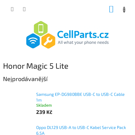
Přejít
NÁKUP
na
obsah
KOŠÍK
Honor Magic 5 Lite
Nejprodávanější
Samsung EP-DG980BBE USB-C to USB-C Cable
1m
Skladem
239 Kč
Oppo DL129 USB-A to USB-C Kabel Service Pack
6.5A