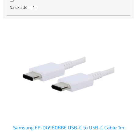
t
Na skladě
4
ů
V
ý
p
i
s
p
r
o
d
u
k
t
ů
Samsung EP-DG980BBE USB-C to USB-C Cable 1m