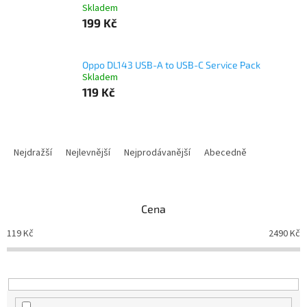
Skladem
199 Kč
Oppo DL143 USB-A to USB-C Service Pack
Skladem
119 Kč
Ř
a
Nejdražší
Nejlevnější
Nejprodávanější
Abecedně
z
e
n
Cena
í
p
119
Kč
2490
Kč
r
o
d
u
k