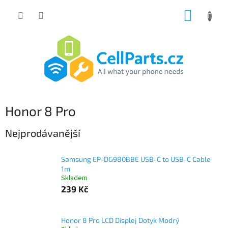
Přejít
NÁKUP
na
obsah
KOŠÍK
Honor 8 Pro
Nejprodávanější
Samsung EP-DG980BBE USB-C to USB-C Cable
1m
Skladem
239 Kč
Honor 8 Pro LCD Displej Dotyk Modrý