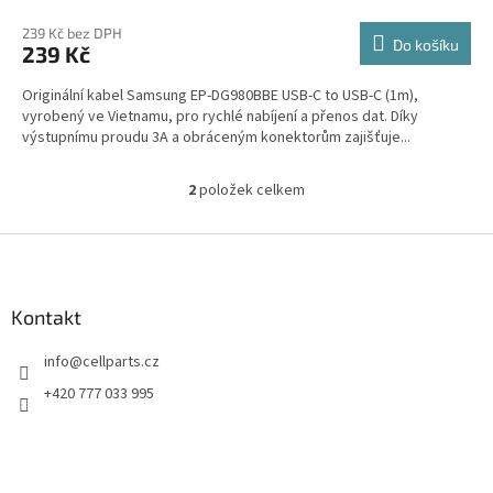
239 Kč bez DPH
Do košíku
239 Kč
Originální kabel Samsung EP-DG980BBE USB-C to USB-C (1m),
vyrobený ve Vietnamu, pro rychlé nabíjení a přenos dat. Díky
výstupnímu proudu 3A a obráceným konektorům zajišťuje...
2
položek celkem
O
v
l
Z
á
á
d
p
a
a
Kontakt
c
t
í
info
@
cellparts.cz
í
p
r
+420 777 033 995
v
k
y
v
ý