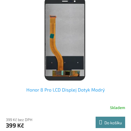
ý
p
i
s
p
r
o
d
u
k
t
ů
Honor 8 Pro LCD Displej Dotyk Modrý
Skladem
399 Kč bez DPH
Do košíku
399 Kč