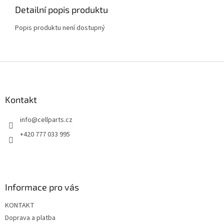
Detailní popis produktu
Popis produktu není dostupný
Z
á
p
a
Kontakt
t
info
@
cellparts.cz
í
+420 777 033 995
Informace pro vás
KONTAKT
Doprava a platba