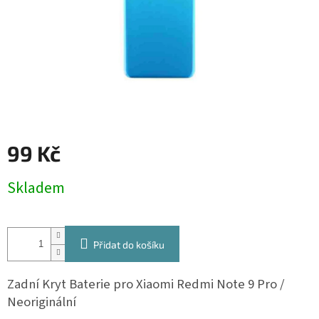
99 Kč
Měrná
Skladem
cena:
Přidat do košíku
Zadní Kryt Baterie pro Xiaomi Redmi Note 9 Pro /
Neoriginální