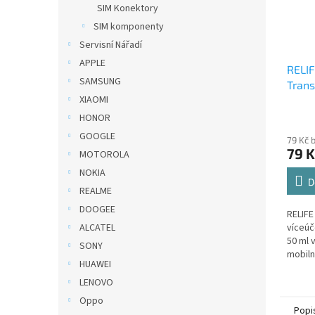
SIM Konektory
SIM komponenty
Servisní Nářadí
APPLE
RELI
SAMSUNG
Trans
XIAOMI
ml | 
pro o
HONOR
GOOGLE
79 Kč 
79 K
MOTOROLA
NOKIA
D
REALME
DOOGEE
RELIFE
víceúč
ALCATEL
50 ml 
SONY
mobiln
HUAWEI
displej
Nabízí
LENOVO
spoje,.
Oppo
Popi