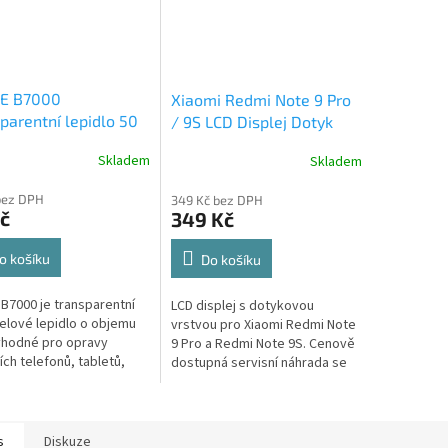
FE B7000
Xiaomi Redmi Note 9 Pro
parentní lepidlo 50
/ 9S LCD Displej Dotyk
Víceúčelové lepidlo
Skladem
Skladem
pravy telefonů
bez DPH
349 Kč bez DPH
č
349 Kč
o košíku
Do košíku
 B7000 je transparentní
LCD displej s dotykovou
elové lepidlo o objemu
vrstvou pro Xiaomi Redmi Note
vhodné pro opravy
9 Pro a Redmi Note 9S. Cenově
ích telefonů, tabletů,
dostupná servisní náhrada se
ů i další elektroniky.
spolehlivou funkčností a plně
 vysokou pevnost
kompatibilním dotykem.
..
s
Diskuze