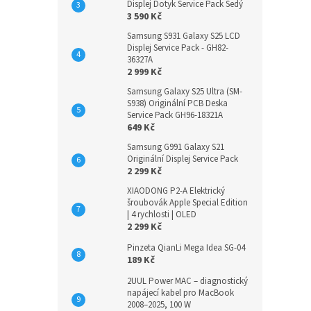
Displej Dotyk Service Pack Šedý
3 590 Kč
Samsung S931 Galaxy S25 LCD
Displej Service Pack - GH82-
36327A
2 999 Kč
Samsung Galaxy S25 Ultra (SM-
S938) Originální PCB Deska
Service Pack GH96-18321A
649 Kč
Samsung G991 Galaxy S21
Originální Displej Service Pack
2 299 Kč
XIAODONG P2-A Elektrický
šroubovák Apple Special Edition
| 4 rychlosti | OLED
2 299 Kč
Pinzeta QianLi Mega Idea SG-04
189 Kč
2UUL Power MAC – diagnostický
napájecí kabel pro MacBook
2008–2025, 100 W