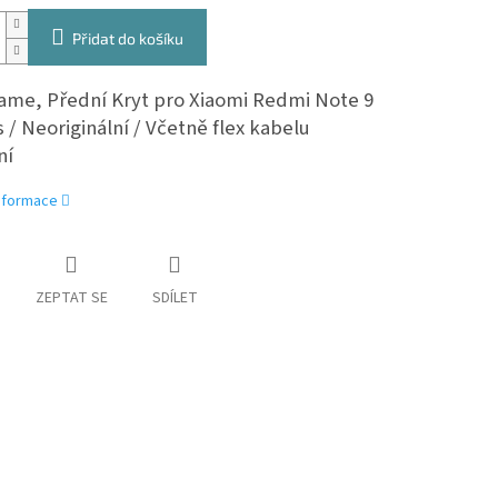
Přidat do košíku
ame, Přední Kryt pro Xiaomi Redmi Note 9
s / Neoriginální / Včetně flex kabelu
ní
informace
ZEPTAT SE
SDÍLET