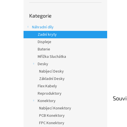
í
p
Přeskočit
a
Kategorie
kategorie
n
e
Náhradní díly
l
Zadní kryty
Displeje
Baterie
Mřížka Sluchátka
Desky
Nabíjecí Desky
Základní Desky
Flex Kabely
Reproduktory
Souvi
Konektory
Nabíjecí Konektory
PCB Konektory
FPC Konektory