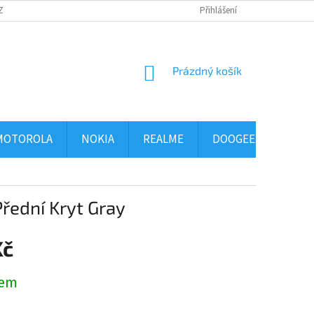
ZBOŽÍ
OBCHODNÍ PODMÍNKY
PODMÍNKY OCHRANY OSOBNÍCH ÚDAJ
Přihlášení
NÁKUPNÍ
Prázdný košík
KOŠÍK
MOTOROLA
NOKIA
REALME
DOOGEE
ALCA
řední Kryt Gray
Kč
dem