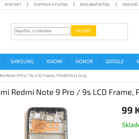
KONTAKT
DOPRAVA A PLATBA
REKLAMAČNÍ ŘÁD
VRÁCENÍ 
HLEDAT
SAMSUNG
XIAOMI
HONOR
GOOGLE
mi Note 9 Pro / 9s LCD Frame, Přední Kryt Gray
mi Redmi Note 9 Pro / 9s LCD Frame, P
99 
Měrná
Skla
cena: