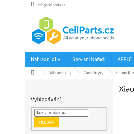
Přejít
info@cellparts.cz
na
obsah
Náhradní díly
Servisní Nářadí
APPLE
Domů
Náhradní díly
Zadní kryty
Xiaomi Red
P
Xiao
o
s
Vyhledávání
t
r
a
n
HLEDAT
n