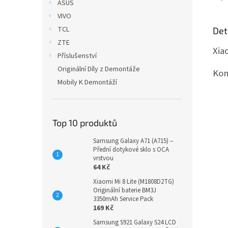
ASUS
VIVO
TCL
Det
ZTE
Xia
Příslušenství
Originální Díly z Demontáže
Kom
Mobily K Demontáží
Top 10 produktů
Samsung Galaxy A71 (A715) –
Přední dotykové sklo s OCA
vrstvou
64 Kč
Xiaomi Mi 8 Lite (M1808D2TG)
Originální baterie BM3J
3350mAh Service Pack
169 Kč
Samsung S921 Galaxy S24 LCD